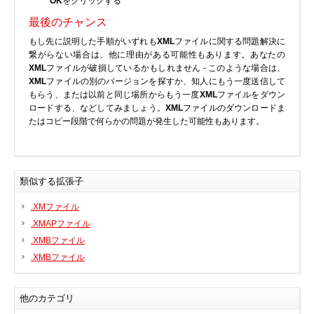
OK
をクリックする
プリンタ、スキャナ
最後のチャンス
ルーター、スイッチ、AP
もし先に説明した手順がいずれも
XML
ファイルに関する問題解決に
繋がらない場合は、他に理由がある可能性もあります。あなたの
サウンドカード
XML
ファイルが破損しているかもしれません - このような場合は、
タブレット
XML
ファイルの別のバージョンを探すか、知人にもう一度送信して
もらう、または以前と同じ場所からもう一度
XML
ファイルをダウン
テレビ、HDTV、プロジェクター
ロードする、などしてみましょう。
XML
ファイルのダウンロードま
チューナーテレビ、TVカード
たはコピー段階で何らかの問題が発生した可能性もあります。
VoIP
類似する拡張子
.XMファイル
DLLファイル
.XMAPファイル
.XMBファイル
ファイル変換
.XMBファイル
プログラム
他のカテゴリ