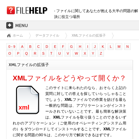
- ファイルに関してあなたが抱える大半の問題の解
決に役立つ場所
ホーム
データファイル
XMLファイルの拡張子
ホーム
0 - 9
A
B
C
D
E
F
G
H
I
J
K
L
M
N
拡張子のカテゴリー
O
P
Q
R
S
T
U
V
W
X
Y
Z
3D画像ファイル
XMLファイルの拡張子
音声ファイル
バックアップファイル
XML
ファイルをどうやって開くか？
CADファイル
このサイトに来られたのなら、おそらく上記の
圧縮ファイル
質問に対しての答えを探していらっしゃること
でしょう。
XML
ファイルでの作業を妨げる最も
データファイル
一般的な問題は、アプリケーションがインスト
xml
データベースファイル
ールされていないことです。最も簡単な解決策
は、
XML
ファイルを取り扱うことのできるいず
開発用ファイル
れかのアプリケーション（ご使用のオペレーティングシステム用
ディスクイメージファイル
の）をダウンロードしてインストールすることです。
XML
ファイル
に関する問題の90％は、このやり方で解決できるはずです。
暗号化されたファイル