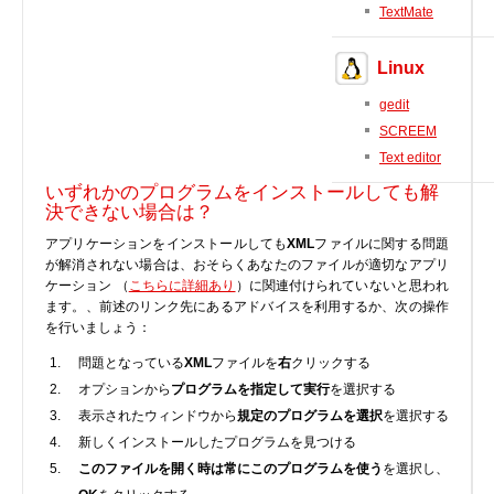
TextMate
BIOS
Bluetooth
Linux
カードリーダー
gedit
デジタルカメラ、インターネット
SCREEM
DVD /ブルーレイ・プレーヤー
Text editor
ファームウェア
いずれかのプログラムをインストールしても解
決できない場合は？
グラフィックカード
HDD, SSD, NAS, USB
アプリケーションをインストールしても
XML
ファイルに関する問題
が解消されない場合は、おそらくあなたのファイルが適切なアプリ
ジョイスティック、ゲームパッド
ケーション （
こちらに詳細あり
）に関連付けられていないと思われ
キーボード＆マウス
ます。、前述のリンク先にあるアドバイスを利用するか、次の操作
を行いましょう：
携帯電話
問題となっている
XML
ファイルを
右
クリックする
モデム
オプションから
プログラムを指定して実行
を選択する
モニター
表示されたウィンドウから
規定のプログラムを選択
を選択する
マザーボード
新しくインストールしたプログラムを見つける
ネットワークアダプタ
このファイルを開く時は常にこのプログラムを使う
を選択し、
他のドライバやツール