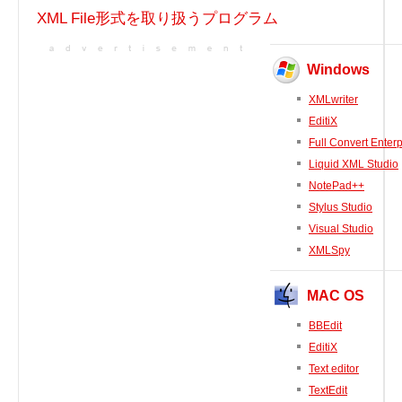
実行ファイル
XML File形式を取り扱うプログラム
フォントファイル
ゲームファイル
Windows
GISファイル
XMLwriter
ページレイアウトファイル
EditiX
その他のファイル
Full Convert Enterp
Liquid XML Studio
プラグインファイル
NotePad++
プラグインファイル
Stylus Studio
設定ファイル
Visual Studio
表計算ファイル
XMLSpy
システムファイル
テキストファイル
MAC OS
ベクトル画像ファイル
BBEdit
動画ファイル
EditiX
インターネットファイル
Text editor
TextEdit
ドライバのカテゴリー