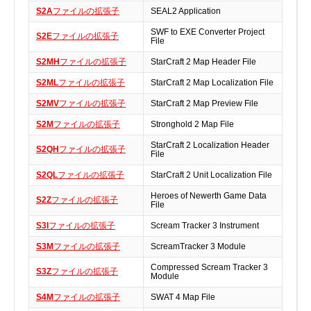
S2A
ファイルの拡張子
SEAL2 Application
実行ファイル
フォントファイル
SWF to EXE Converter Project
S2E
ファイルの拡張子
File
ゲームファイル
S2MH
ファイルの拡張子
StarCraft 2 Map Header File
GISファイル
S2ML
ファイルの拡張子
StarCraft 2 Map Localization File
ページレイアウトファイル
S2MV
ファイルの拡張子
StarCraft 2 Map Preview File
その他のファイル
S2M
ファイルの拡張子
Stronghold 2 Map File
プラグインファイル
StarCraft 2 Localization Header
プラグインファイル
S2QH
ファイルの拡張子
File
設定ファイル
S2QL
ファイルの拡張子
StarCraft 2 Unit Localization File
表計算ファイル
Heroes of Newerth Game Data
S2Z
ファイルの拡張子
File
システムファイル
テキストファイル
S3I
ファイルの拡張子
Scream Tracker 3 Instrument
ベクトル画像ファイル
S3M
ファイルの拡張子
ScreamTracker 3 Module
動画ファイル
Compressed Scream Tracker 3
S3Z
ファイルの拡張子
Module
インターネットファイル
S4M
ファイルの拡張子
SWAT 4 Map File
ドライバのカテゴリー