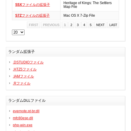
Heritage of Kings: The Settlers
S5X
ファイルの拡張子
Map File
BIOS
Bluetooth
S7Z
ファイルの拡張子
Mac OS X 7-Zip File
カードリーダー
FIRST
PREVIOUS
1
2
3
4
5
NEXT
LAST
デジタルカメラ、インターネット
DVD /ブルーレイ・プレーヤー
ファームウェア
ランダム拡張子
グラフィックカード
.DSTUDIOファイル
HDD, SSD, NAS, USB
.HTZ5ファイル
ジョイスティック、ゲームパッド
.IAMファイル
キーボード＆マウス
.Rファイル
携帯電話
モデム
ランダムDLLファイル
モニター
evernote.pt-br.dll
マザーボード
mfc80esp.dll
ネットワークアダプタ
php-win.exe
他のドライバやツール