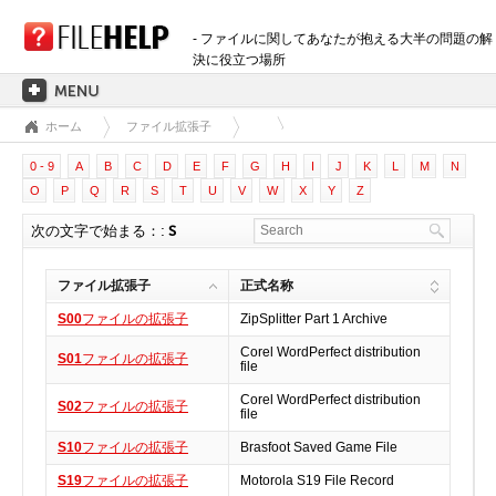
- ファイルに関してあなたが抱える大半の問題の解
決に役立つ場所
ホーム
ファイル拡張子
ホーム
0 - 9
A
B
C
D
E
F
G
H
I
J
K
L
M
N
拡張子のカテゴリー
O
P
Q
R
S
T
U
V
W
X
Y
Z
3D画像ファイル
次の文字で始まる：:
S
音声ファイル
バックアップファイル
ファイル拡張子
正式名称
CADファイル
S00
ファイルの拡張子
ZipSplitter Part 1 Archive
圧縮ファイル
Corel WordPerfect distribution
S01
ファイルの拡張子
データファイル
file
データベースファイル
Corel WordPerfect distribution
S02
ファイルの拡張子
file
開発用ファイル
S10
ファイルの拡張子
Brasfoot Saved Game File
ディスクイメージファイル
S19
ファイルの拡張子
Motorola S19 File Record
暗号化されたファイル