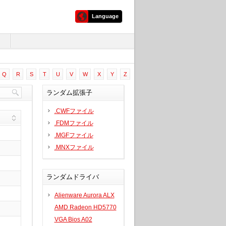
Language
ム
Q
R
S
T
U
V
W
X
Y
Z
ランダム拡張子
.CWFファイル
.FDMファイル
.MGFファイル
.MNXファイル
ランダムドライバ
Alienware Aurora ALX
AMD Radeon HD5770
VGA Bios A02