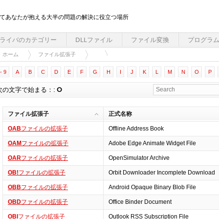
してあなたが抱える大半の問題の解決に役立つ場所
ライバのカテゴリー
DLLファイル
ファイル変換
プログラ
ホーム
ファイル拡張子
- 9
A
B
C
D
E
F
G
H
I
J
K
L
M
N
O
P
次の文字で始まる：:
O
ファイル拡張子
正式名称
OAB
ファイルの拡張子
Offline Address Book
OAM
ファイルの拡張子
Adobe Edge Animate Widget File
OAR
ファイルの拡張子
OpenSimulator Archive
OB!
ファイルの拡張子
Orbit Downloader Incomplete Download
OBB
ファイルの拡張子
Android Opaque Binary Blob File
OBD
ファイルの拡張子
Office Binder Document
OBI
ファイルの拡張子
Outlook RSS Subscription File