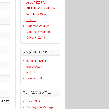
Asus P8Z77-V
PREMIUM LucidLogix
Virtu MVP Wizard
1.00.09
Gigabyte W348M
Notebook Modem
Driver 6.12.4.0
ランダムDLLファイル
mapistub (2).dll
mscorcfg.dll
nini.dll
setupetw.dll
ランダムプログラム
FlashCAD
LAST
Display File Manager