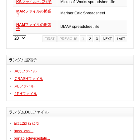
KS
ファイルの拡張子
Microsoft Works spreadsheet file
BIOS
MAR
ファイルの拡張
Mariner Calc Spreadsheet
子
Bluetooth
NAM
ファイルの拡張
カードリーダー
DMAP spreadsheet file
子
デジタルカメラ、インターネット
FIRST
PREVIOUS
1
2
3
NEXT
LAST
DVD /ブルーレイ・プレーヤー
ファームウェア
ランダム拡張子
グラフィックカード
HDD, SSD, NAS, USB
.A65ファイル
ジョイスティック、ゲームパッド
.CRASHファイル
.PLファイル
キーボード＆マウス
.1PHファイル
携帯電話
モデム
ランダムDLLファイル
モニター
マザーボード
acc12pl (2).cfg
ネットワークアダプタ
bass_wv.dll
portabledevicestatu...
他のドライバやツール