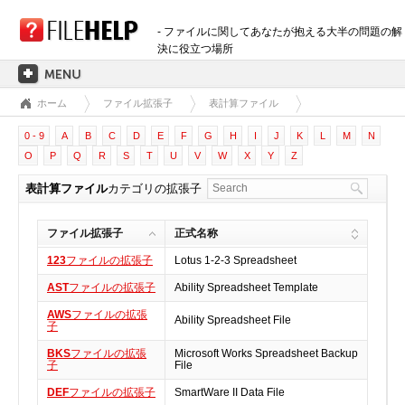
- ファイルに関してあなたが抱える大半の問題の解
決に役立つ場所
ホーム
ファイル拡張子
表計算ファイル
ホーム
0 - 9
A
B
C
D
E
F
G
H
I
J
K
L
M
N
拡張子のカテゴリー
O
P
Q
R
S
T
U
V
W
X
Y
Z
3D画像ファイル
表計算ファイル
カテゴリの拡張子
音声ファイル
バックアップファイル
ファイル拡張子
正式名称
CADファイル
123
ファイルの拡張子
Lotus 1-2-3 Spreadsheet
圧縮ファイル
AST
ファイルの拡張子
Ability Spreadsheet Template
データファイル
AWS
ファイルの拡張
データベースファイル
Ability Spreadsheet File
子
開発用ファイル
BKS
ファイルの拡張
Microsoft Works Spreadsheet Backup
子
File
ディスクイメージファイル
DEF
ファイルの拡張子
SmartWare II Data File
暗号化されたファイル