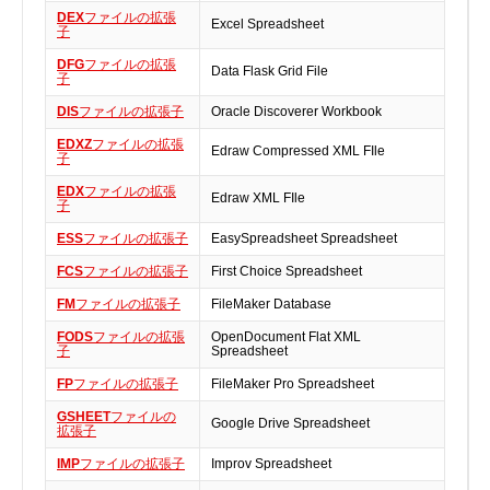
DEX
ファイルの拡張
実行ファイル
Excel Spreadsheet
子
フォントファイル
DFG
ファイルの拡張
Data Flask Grid File
子
ゲームファイル
GISファイル
DIS
ファイルの拡張子
Oracle Discoverer Workbook
ページレイアウトファイル
EDXZ
ファイルの拡張
Edraw Compressed XML FIle
子
その他のファイル
EDX
ファイルの拡張
Edraw XML FIle
プラグインファイル
子
プラグインファイル
ESS
ファイルの拡張子
EasySpreadsheet Spreadsheet
設定ファイル
FCS
ファイルの拡張子
First Choice Spreadsheet
表計算ファイル
FM
ファイルの拡張子
FileMaker Database
システムファイル
FODS
ファイルの拡張
OpenDocument Flat XML
子
Spreadsheet
テキストファイル
FP
ファイルの拡張子
FileMaker Pro Spreadsheet
ベクトル画像ファイル
動画ファイル
GSHEET
ファイルの
Google Drive Spreadsheet
拡張子
インターネットファイル
IMP
ファイルの拡張子
Improv Spreadsheet
ドライバのカテゴリー