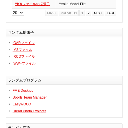
YKA
ファイルの拡張子
Yenka Model File
BIOS
FIRST
PREVIOUS
1
2
NEXT
LAST
Bluetooth
カードリーダー
デジタルカメラ、インターネット
ランダム拡張子
DVD /ブルーレイ・プレーヤー
.GARファイル
ファームウェア
.MSファイル
グラフィックカード
.RCDファイル
HDD, SSD, NAS, USB
.WWFファイル
ジョイスティック、ゲームパッド
キーボード＆マウス
ランダムプログラム
携帯電話
FME Desktop
モデム
Sports Team Manager
モニター
EasyWOOD
マザーボード
Ulead Photo Explorer
ネットワークアダプタ
他のドライバやツール
ランダム変換