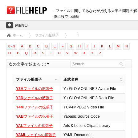
- ファイルに関してあなたが抱える大半の問題の解
決に役立つ場所
ホーム
ファイル拡張子
ホーム
0 - 9
A
B
C
D
E
F
G
H
I
J
K
L
M
N
拡張子のカテゴリー
O
P
Q
R
S
T
U
V
W
X
Y
Z
3D画像ファイル
次の文字で始まる：:
Y
音声ファイル
バックアップファイル
ファイル拡張子
正式名称
CADファイル
Y3A
ファイルの拡張子
Yu-Gi-Oh! ONLINE 3 Avatar File
圧縮ファイル
Y3D
ファイルの拡張子
Yu-Gi-Oh! ONLINE 3 Deck File
データファイル
Y4M
ファイルの拡張子
YUV4MPEG2 Video File
データベースファイル
YAB
ファイルの拡張子
Yabasic Source Code
開発用ファイル
YAL
ファイルの拡張子
Arts & Letters Clipart Library
ディスクイメージファイル
暗号化されたファイル
YAML
ファイルの拡張子
YAML Document