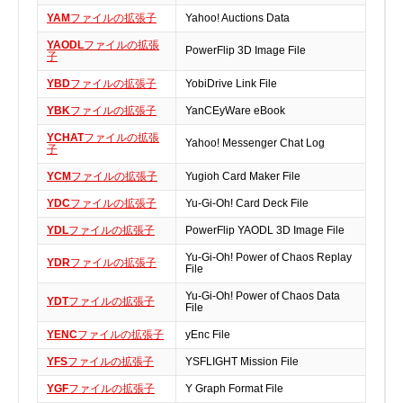
実行ファイル
YAM
ファイルの拡張子
Yahoo! Auctions Data
フォントファイル
YAODL
ファイルの拡張
PowerFlip 3D Image File
子
ゲームファイル
YBD
ファイルの拡張子
YobiDrive Link File
GISファイル
YBK
ファイルの拡張子
YanCEyWare eBook
ページレイアウトファイル
YCHAT
ファイルの拡張
その他のファイル
Yahoo! Messenger Chat Log
子
プラグインファイル
YCM
ファイルの拡張子
Yugioh Card Maker File
プラグインファイル
YDC
ファイルの拡張子
Yu-Gi-Oh! Card Deck File
設定ファイル
YDL
ファイルの拡張子
PowerFlip YAODL 3D Image File
表計算ファイル
Yu-Gi-Oh! Power of Chaos Replay
YDR
ファイルの拡張子
システムファイル
File
テキストファイル
Yu-Gi-Oh! Power of Chaos Data
YDT
ファイルの拡張子
File
ベクトル画像ファイル
YENC
ファイルの拡張子
yEnc File
動画ファイル
YFS
ファイルの拡張子
YSFLIGHT Mission File
インターネットファイル
YGF
ファイルの拡張子
Y Graph Format File
ドライバのカテゴリー