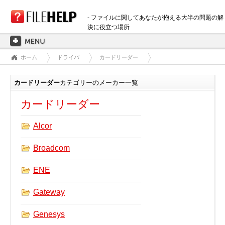
- ファイルに関してあなたが抱える大半の問題の解
決に役立つ場所
ホーム
ドライバ
カードリーダー
ホーム
拡張子のカテゴリー
カードリーダー
カテゴリーのメーカー一覧
3D画像ファイル
カードリーダー
音声ファイル
バックアップファイル
Alcor
CADファイル
Broadcom
圧縮ファイル
データファイル
ENE
データベースファイル
Gateway
開発用ファイル
ディスクイメージファイル
Genesys
暗号化されたファイル