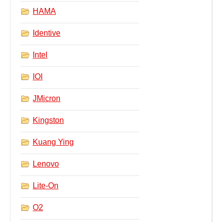
実行ファイル
HAMA
フォントファイル
Identive
ゲームファイル
GISファイル
Intel
ページレイアウトファイル
IOI
その他のファイル
プラグインファイル
JMicron
プラグインファイル
Kingston
設定ファイル
表計算ファイル
Kuang Ying
システムファイル
テキストファイル
Lenovo
ベクトル画像ファイル
Lite-On
動画ファイル
インターネットファイル
O2
ドライバのカテゴリー