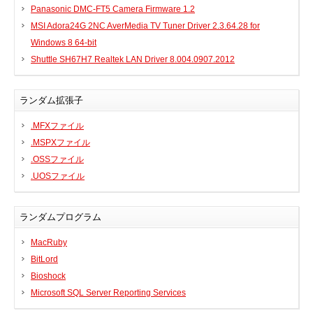
Panasonic DMC-FT5 Camera Firmware 1.2
MSI Adora24G 2NC AverMedia TV Tuner Driver 2.3.64.28 for
Windows 8 64-bit
Shuttle SH67H7 Realtek LAN Driver 8.004.0907.2012
ランダム拡張子
.MFXファイル
.MSPXファイル
.OSSファイル
.UOSファイル
ランダムプログラム
MacRuby
BitLord
Bioshock
Microsoft SQL Server Reporting Services