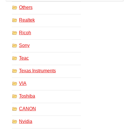
Others
BIOS
Bluetooth
Realtek
カードリーダー
デジタルカメラ、インターネット
Ricoh
DVD /ブルーレイ・プレーヤー
Sony
ファームウェア
グラフィックカード
Teac
HDD, SSD, NAS, USB
Texas Instruments
ジョイスティック、ゲームパッド
キーボード＆マウス
VIA
携帯電話
Toshiba
モデム
モニター
CANON
マザーボード
ネットワークアダプタ
Nvidia
他のドライバやツール