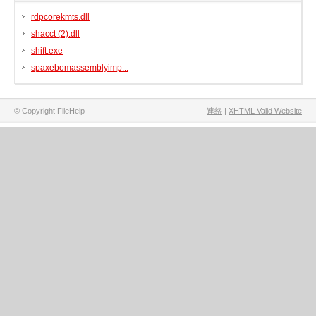
rdpcorekmts.dll
shacct (2).dll
shift.exe
spaxebomassemblyimp...
© Copyright FileHelp
連絡
|
XHTML Valid Website