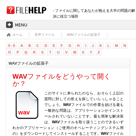
- ファイルに関してあなたが抱える大半の問題の解
決に役立つ場所
ホーム
音声ファイル
WAVファイルの拡張子
ホーム
0 - 9
A
B
C
D
E
F
G
H
I
J
K
L
M
N
拡張子のカテゴリー
O
P
Q
R
S
T
U
V
W
X
Y
Z
3D画像ファイル
WAVファイルの拡張子
音声ファイル
バックアップファイル
WAV
ファイルをどうやって開く
CADファイル
か？
圧縮ファイル
このサイトに来られたのなら、おそらく上記の
データファイル
質問に対しての答えを探していらっしゃること
でしょう。
WAV
ファイルでの作業を妨げる最も
データベースファイル
一般的な問題は、アプリケーションがインスト
wav
開発用ファイル
ールされていないことです。最も簡単な解決策
は、
WAV
ファイルを取り扱うことのできるいず
ディスクイメージファイル
れかのアプリケーション（ご使用のオペレーティングシステム用
暗号化されたファイル
の）をダウンロードしてインストールすることです。
WAV
ファイル