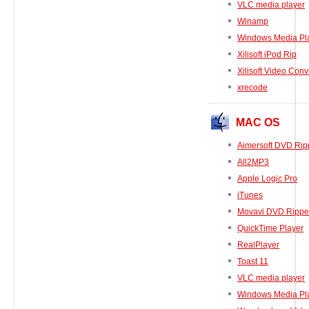
VLC media player
プリンタ、スキャナ
Winamp
ルーター、スイッチ、AP
Windows Media Pl
Xilisoft iPod Rip
サウンドカード
Xilisoft Video Conv
タブレット
xrecode
テレビ、HDTV、プロジェクター
チューナーテレビ、TVカード
MAC OS
VoIP
Aimersoft DVD Rip
All2MP3
Apple Logic Pro
iTunes
Movavi DVD Rippe
DLLファイル
QuickTime Player
ファイル変換
RealPlayer
Toast 11
プログラム
VLC media player
Windows Media Pl