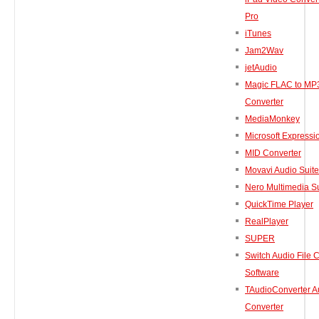
Pro
BIOS
iTunes
Bluetooth
Jam2Wav
カードリーダー
jetAudio
デジタルカメラ、インターネット
Magic FLAC to MP
DVD /ブルーレイ・プレーヤー
Converter
ファームウェア
MediaMonkey
Microsoft Express
グラフィックカード
MID Converter
HDD, SSD, NAS, USB
Movavi Audio Suite
ジョイスティック、ゲームパッド
Nero Multimedia Su
キーボード＆マウス
QuickTime Player
携帯電話
RealPlayer
モデム
SUPER
Switch Audio File 
モニター
Software
マザーボード
TAudioConverter A
ネットワークアダプタ
Converter
他のドライバやツール