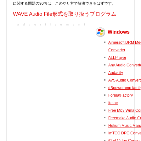
に関する問題の90％は、このやり方で解決できるはずです。
実行ファイル
WAVE Audio File形式を取り扱うプログラム
フォントファイル
ゲームファイル
Windows
GISファイル
ページレイアウトファイル
Aimersoft DRM Me
その他のファイル
Converter
ALLPlayer
プラグインファイル
Any Audio Convert
プラグインファイル
Audacity
設定ファイル
AVS Audio Convert
表計算ファイル
dBpoweramp family
システムファイル
FormatFactory
テキストファイル
fre:ac
Free Mp3 Wma Con
ベクトル画像ファイル
Freemake Audio Co
動画ファイル
Helium Music Man
インターネットファイル
ImTOO DPG Conve
ドライバのカテゴリー
iPad Video Convert