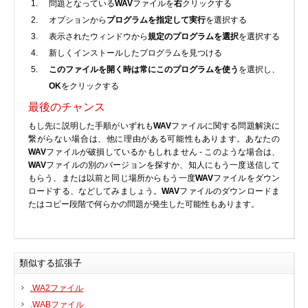
問題となっている
WAV
ファイルを
右
クリックする
オプションから
プログラムを指定して実行
を選択する
表示されたウィンドウから
規定のプログラムを選択
を選択する
新しくインストールしたプログラムを見つける
このファイルを開く時は常にこのプログラムを使う
を選択し、
OK
をクリックする
最後のチャンス
もし先に説明した手順がいずれも
WAV
ファイルに関する問題解決に
繋がらない場合は、他に理由がある可能性もあります。あなたの
WAV
ファイルが破損しているかもしれません - このような場合は、
WAV
ファイルの別のバージョンを探すか、知人にもう一度送信して
もらう、または以前と同じ場所からもう一度
WAV
ファイルをダウン
ロードする、などしてみましょう。
WAV
ファイルのダウンロードま
たはコピー段階で何らかの問題が発生した可能性もあります。
類似する拡張子
.WA2ファイル
.WABファイル