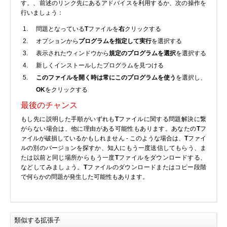
す。、前述のリンク先にあるアドバイスを利用するか、次の操作を
BIOS
行いましょう：
Bluetooth
問題となっている
T
ファイルを
右
クリックする
カードリーダー
オプションから
プログラムを指定して実行
を選択する
表示されたウィンドウから
規定のプログラムを選択
を選択する
デジタルカメラ、インターネット
新しくインストールしたプログラムを見つける
DVD /ブルーレイ・プレーヤー
このファイルを開く時は常にこのプログラムを使う
を選択し、
ファームウェア
OK
をクリックする
グラフィックカード
最後のチャンス
HDD, SSD, NAS, USB
もし先に説明した手順がいずれも
T
ファイルに関する問題解決に繋
ジョイスティック、ゲームパッド
がらない場合は、他に理由がある可能性もあります。あなたの
T
フ
ァイルが破損しているかもしれません - このような場合は、
T
ファイ
キーボード＆マウス
ルの別のバージョンを探すか、知人にもう一度送信してもらう、ま
携帯電話
たは以前と同じ場所からもう一度
T
ファイルをダウンロードする、
などしてみましょう。
T
ファイルのダウンロードまたはコピー段階
モデム
で何らかの問題が発生した可能性もあります。
モニター
マザーボード
ネットワークアダプタ
類似する拡張子
他のドライバやツール