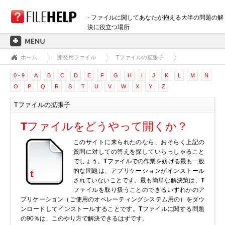
- ファイルに関してあなたが抱える大半の問題の解
決に役立つ場所
ホーム
開発用ファイル
Tファイルの拡張子
ホーム
0 - 9
A
B
C
D
E
F
G
H
I
J
K
L
M
N
拡張子のカテゴリー
O
P
Q
R
S
T
U
V
W
X
Y
Z
3D画像ファイル
Tファイルの拡張子
音声ファイル
バックアップファイル
T
ファイルをどうやって開くか？
CADファイル
このサイトに来られたのなら、おそらく上記の
圧縮ファイル
質問に対しての答えを探していらっしゃること
でしょう。
T
ファイルでの作業を妨げる最も一般
データファイル
的な問題は、アプリケーションがインストール
t
データベースファイル
されていないことです。最も簡単な解決策は、
T
ファイルを取り扱うことのできるいずれかのア
開発用ファイル
プリケーション（ご使用のオペレーティングシステム用の）をダウ
ディスクイメージファイル
ンロードしてインストールすることです。
T
ファイルに関する問題
の90％は、このやり方で解決できるはずです。
暗号化されたファイル