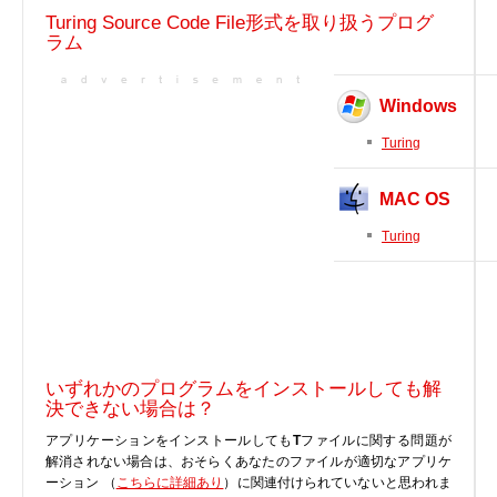
実行ファイル
Turing Source Code File形式を取り扱うプログ
ラム
フォントファイル
ゲームファイル
Windows
GISファイル
ページレイアウトファイル
Turing
その他のファイル
MAC OS
プラグインファイル
プラグインファイル
Turing
設定ファイル
表計算ファイル
システムファイル
テキストファイル
いずれかのプログラムをインストールしても解
ベクトル画像ファイル
決できない場合は？
動画ファイル
アプリケーションをインストールしても
T
ファイルに関する問題が
インターネットファイル
解消されない場合は、おそらくあなたのファイルが適切なアプリケ
ーション （
こちらに詳細あり
）に関連付けられていないと思われま
ドライバのカテゴリー