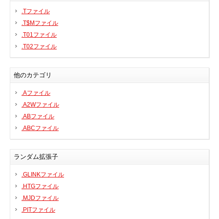
.Tファイル
プリンタ、スキャナ
.T$Mファイル
ルーター、スイッチ、AP
.T01ファイル
サウンドカード
.T02ファイル
タブレット
テレビ、HDTV、プロジェクター
他のカテゴリ
チューナーテレビ、TVカード
.Aファイル
VoIP
.A2Wファイル
.ABファイル
.ABCファイル
DLLファイル
ランダム拡張子
ファイル変換
.GLINKファイル
プログラム
.HTGファイル
.MJDファイル
.PITファイル