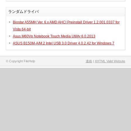
ランダムドライバ
Biostar A55MH Ver. 6.x AMD AHCI Preinstall Driver 1.2.001.0337 for
Vista 64-bit
Asus M60Vp Notebook Touch Media Utility 6.0.2013
ASUS B150M-A/M.2 Intel USB 3.0 Driver 4.0.2.42 for Windows 7
© Copyright FileHelp
連絡
|
XHTML Valid Website