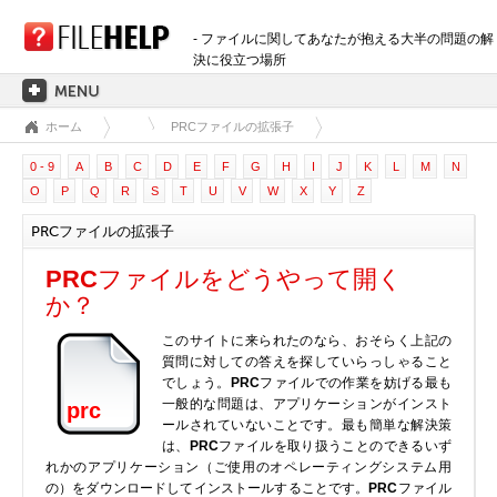
- ファイルに関してあなたが抱える大半の問題の解
決に役立つ場所
ホーム
PRCファイルの拡張子
ホーム
0 - 9
A
B
C
D
E
F
G
H
I
J
K
L
M
N
拡張子のカテゴリー
O
P
Q
R
S
T
U
V
W
X
Y
Z
3D画像ファイル
PRCファイルの拡張子
音声ファイル
バックアップファイル
PRC
ファイルをどうやって開く
CADファイル
か？
圧縮ファイル
このサイトに来られたのなら、おそらく上記の
データファイル
質問に対しての答えを探していらっしゃること
でしょう。
PRC
ファイルでの作業を妨げる最も
データベースファイル
一般的な問題は、アプリケーションがインスト
prc
開発用ファイル
ールされていないことです。最も簡単な解決策
は、
PRC
ファイルを取り扱うことのできるいず
ディスクイメージファイル
れかのアプリケーション（ご使用のオペレーティングシステム用
暗号化されたファイル
の）をダウンロードしてインストールすることです。
PRC
ファイル