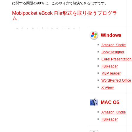
に関する問題の90％は、このやり方で解決できるはずです。
実行ファイル
Mobipocket eBook File形式を取り扱うプログラ
フォントファイル
ム
ゲームファイル
GISファイル
Windows
ページレイアウトファイル
Amazon Kindle
その他のファイル
BookDesigner
プラグインファイル
Corel Presentation
プラグインファイル
FBReader
設定ファイル
MBP reader
表計算ファイル
WordPerfect Office
システムファイル
XnView
テキストファイル
MAC OS
ベクトル画像ファイル
動画ファイル
Amazon Kindle
FBReader
インターネットファイル
ドライバのカテゴリー