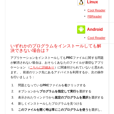
Linux
BIOS
Cool Reader
Bluetooth
FBReader
カードリーダー
デジタルカメラ、インターネット
Android
DVD /ブルーレイ・プレーヤー
Cool Reader
ファームウェア
いずれかのプログラムをインストールしても解
グラフィックカード
決できない場合は？
HDD, SSD, NAS, USB
アプリケーションをインストールしても
PRC
ファイルに関する問題
が解消されない場合は、おそらくあなたのファイルが適切なアプリ
ジョイスティック、ゲームパッド
ケーション （
こちらに詳細あり
）に関連付けられていないと思われ
キーボード＆マウス
ます。、前述のリンク先にあるアドバイスを利用するか、次の操作
を行いましょう：
携帯電話
モデム
問題となっている
PRC
ファイルを
右
クリックする
オプションから
プログラムを指定して実行
を選択する
モニター
表示されたウィンドウから
規定のプログラムを選択
を選択する
マザーボード
新しくインストールしたプログラムを見つける
ネットワークアダプタ
このファイルを開く時は常にこのプログラムを使う
を選択し、
他のドライバやツール