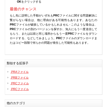
OK
をクリックする
プリンタ、スキャナ
最後のチャンス
ルーター、スイッチ、AP
もし先に説明した手順がいずれも
PRC
ファイルに関する問題解決に
サウンドカード
繋がらない場合は、他に理由がある可能性もあります。あなたの
PRC
ファイルが破損しているかもしれません - このような場合は、
タブレット
PRC
ファイルの別のバージョンを探すか、知人にもう一度送信して
テレビ、HDTV、プロジェクター
もらう、または以前と同じ場所からもう一度
PRC
ファイルをダウン
ロードする、などしてみましょう。
PRC
ファイルのダウンロードま
チューナーテレビ、TVカード
たはコピー段階で何らかの問題が発生した可能性もあります。
VoIP
類似する拡張子
.PRAファイル
DLLファイル
.PRBファイル
ファイル変換
.PRCファイル
.PRCファイル
プログラム
他のカテゴリ