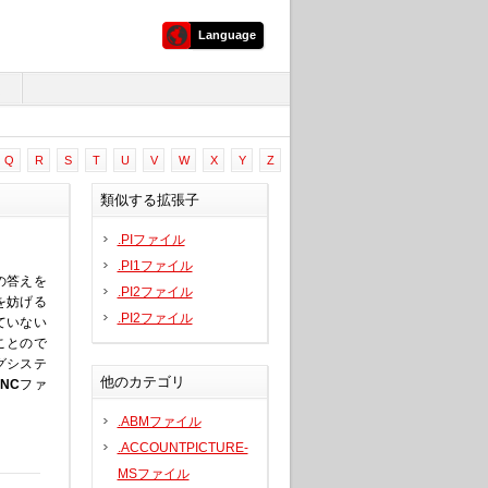
Language
ム
Q
R
S
T
U
V
W
X
Y
Z
類似する拡張子
.PIファイル
.PI1ファイル
の答えを
.PI2ファイル
を妨げる
.PI2ファイル
ていない
ことので
グシステ
他のカテゴリ
CNC
ファ
.ABMファイル
.ACCOUNTPICTURE-
MSファイル