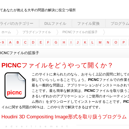
してあなたが抱える大半の問題の解決に役立つ場所
ライバのカテゴリー
DLLファイル
ファイル変換
プログラ
ホーム
プラグインファイル
PICNCファイルの拡張子
- 9
A
B
C
D
E
F
G
H
I
J
K
L
M
N
O
P
PICNCファイルの拡張子
PICNC
ファイルをどうやって開くか？
このサイトに来られたのなら、おそらく上記の質問に対して
探していらっしゃることでしょう。
PICNC
ファイルでの作業
最も一般的な問題は、アプリケーションがインストールされ
ことです。最も簡単な解決策は、
PICNC
ファイルを取り扱う
picnc
きるいずれかのアプリケーション（ご使用のオペレーティン
ム用の）をダウンロードしてインストールすることです。
PI
イルに関する問題の90％は、このやり方で解決できるはずです。
Houdini 3D Compositing Image形式を取り扱うプログラム