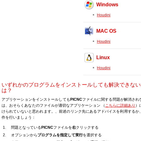
Windows
Houdini
MAC OS
Houdini
Linux
Houdini
いずれかのプログラムをインストールしても解決できない
は？
アプリケーションをインストールしても
PICNC
ファイルに関する問題が解消され
は、おそらくあなたのファイルが適切なアプリケーション （
こちらに詳細あり
）
けられていないと思われます。、前述のリンク先にあるアドバイスを利用するか
作を行いましょう：
問題となっている
PICNC
ファイルを
右
クリックする
オプションから
プログラムを指定して実行
を選択する