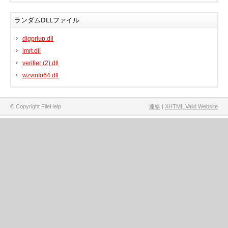
ランダムDLLファイル
digpriup.dll
lmrt.dll
verifier (2).dll
wzvinfo64.dll
© Copyright FileHelp
連絡
|
XHTML Valid Website