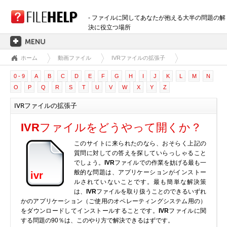
- ファイルに関してあなたが抱える大半の問題の解
決に役立つ場所
ホーム
動画ファイル
IVRファイルの拡張子
ホーム
0 - 9
A
B
C
D
E
F
G
H
I
J
K
L
M
N
拡張子のカテゴリー
O
P
Q
R
S
T
U
V
W
X
Y
Z
3D画像ファイル
IVRファイルの拡張子
音声ファイル
バックアップファイル
IVR
ファイルをどうやって開くか？
CADファイル
このサイトに来られたのなら、おそらく上記の
圧縮ファイル
質問に対しての答えを探していらっしゃること
でしょう。
IVR
ファイルでの作業を妨げる最も一
データファイル
般的な問題は、アプリケーションがインストー
ivr
データベースファイル
ルされていないことです。最も簡単な解決策
は、
IVR
ファイルを取り扱うことのできるいずれ
開発用ファイル
かのアプリケーション（ご使用のオペレーティングシステム用の）
ディスクイメージファイル
をダウンロードしてインストールすることです。
IVR
ファイルに関
する問題の90％は、このやり方で解決できるはずです。
暗号化されたファイル