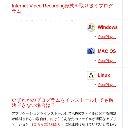
実行ファイル
Internet Video Recording形式を取り扱うプログ
ラム
フォントファイル
ゲームファイル
Windows
GISファイル
ページレイアウトファイル
RealPlayer
その他のファイル
MAC OS
プラグインファイル
プラグインファイル
RealPlayer
設定ファイル
Linux
表計算ファイル
システムファイル
RealPlayer
テキストファイル
いずれかのプログラムをインストールしても解
ベクトル画像ファイル
決できない場合は？
動画ファイル
アプリケーションをインストールしても
IVR
ファイルに関する問題
インターネットファイル
が解消されない場合は、おそらくあなたのファイルが適切なアプリ
ケーション （
こちらに詳細あり
）に関連付けられていないと思われ
ドライバのカテゴリー