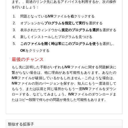
ます。、前述のリンク先にあるアドバイスを利用するか、次の操作
BIOS
を行いましょう：
Bluetooth
問題となっている
IVR
ファイルを
右
クリックする
カードリーダー
オプションから
プログラムを指定して実行
を選択する
表示されたウィンドウから
規定のプログラムを選択
を選択する
デジタルカメラ、インターネット
新しくインストールしたプログラムを見つける
DVD /ブルーレイ・プレーヤー
このファイルを開く時は常にこのプログラムを使う
を選択し、
ファームウェア
OK
をクリックする
グラフィックカード
最後のチャンス
HDD, SSD, NAS, USB
もし先に説明した手順がいずれも
IVR
ファイルに関する問題解決に
ジョイスティック、ゲームパッド
繋がらない場合は、他に理由がある可能性もあります。あなたの
IVR
ファイルが破損しているかもしれません - このような場合は、
キーボード＆マウス
IVR
ファイルの別のバージョンを探すか、知人にもう一度送信して
携帯電話
もらう、または以前と同じ場所からもう一度
IVR
ファイルをダウン
ロードする、などしてみましょう。
IVR
ファイルのダウンロードま
モデム
たはコピー段階で何らかの問題が発生した可能性もあります。
モニター
マザーボード
ネットワークアダプタ
類似する拡張子
他のドライバやツール