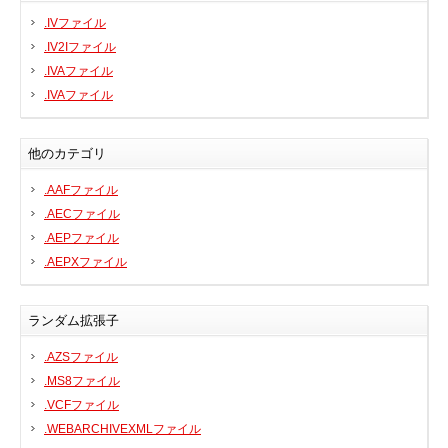
.IVファイル
プリンタ、スキャナ
.IV2Iファイル
ルーター、スイッチ、AP
.IVAファイル
サウンドカード
.IVAファイル
タブレット
テレビ、HDTV、プロジェクター
他のカテゴリ
チューナーテレビ、TVカード
.AAFファイル
VoIP
.AECファイル
.AEPファイル
.AEPXファイル
DLLファイル
ランダム拡張子
ファイル変換
.AZSファイル
プログラム
.MS8ファイル
.VCFファイル
.WEBARCHIVEXMLファイル