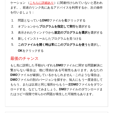
ケーション （
こちらに詳細あり
）に関連付けられていないと思われ
BIOS
ます。、前述のリンク先にあるアドバイスを利用するか、次の操作
を行いましょう：
Bluetooth
カードリーダー
問題となっている
DMO
ファイルを
右
クリックする
オプションから
プログラムを指定して実行
を選択する
デジタルカメラ、インターネット
表示されたウィンドウから
規定のプログラムを選択
を選択する
DVD /ブルーレイ・プレーヤー
新しくインストールしたプログラムを見つける
ファームウェア
このファイルを開く時は常にこのプログラムを使う
を選択し、
グラフィックカード
OK
をクリックする
HDD, SSD, NAS, USB
最後のチャンス
ジョイスティック、ゲームパッド
もし先に説明した手順がいずれも
DMO
ファイルに関する問題解決に
キーボード＆マウス
繋がらない場合は、他に理由がある可能性もあります。あなたの
DMO
ファイルが破損しているかもしれません - このような場合は、
携帯電話
DMO
ファイルの別のバージョンを探すか、知人にもう一度送信して
モデム
もらう、または以前と同じ場所からもう一度
DMO
ファイルをダウン
ロードする、などしてみましょう。
DMO
ファイルのダウンロードま
モニター
たはコピー段階で何らかの問題が発生した可能性もあります。
マザーボード
ネットワークアダプタ
他のドライバやツール