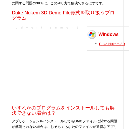
に関する問題の90％は、このやり方で解決できるはずです。
実行ファイル
Duke Nukem 3D Demo File形式を取り扱うプロ
フォントファイル
グラム
ゲームファイル
GISファイル
Windows
ページレイアウトファイル
Duke Nukem 3D
その他のファイル
プラグインファイル
プラグインファイル
設定ファイル
表計算ファイル
システムファイル
テキストファイル
ベクトル画像ファイル
いずれかのプログラムをインストールしても解
動画ファイル
決できない場合は？
インターネットファイル
アプリケーションをインストールしても
DMO
ファイルに関する問題
ドライバのカテゴリー
が解消されない場合は、おそらくあなたのファイルが適切なアプリ