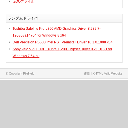
.ZOOファイル
ランダムドライバ
Toshiba Satellite Pro L850 AMD Graphics Driver 8.982.7-
120808a14704 for Windows 8 x64
Dell Precision R5500 Intel RST Preinstall Driver 10.1.0.1008 x64
Sony Vaio VPCEH3CFX Intel C200 Chipset Driver 9.2.0.1021 for
Windows 7 64-bit
© Copyright FileHelp
連絡
|
XHTML Valid Website