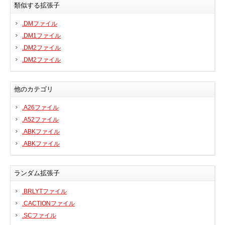
類似する拡張子
プリンタ、スキャナ
.DMファイル
ルーター、スイッチ、AP
.DM1ファイル
サウンドカード
.DM2ファイル
タブレット
.DM2ファイル
テレビ、HDTV、プロジェクター
チューナーテレビ、TVカード
他のカテゴリ
VoIP
.A26ファイル
.A52ファイル
.ABKファイル
.ABKファイル
DLLファイル
ランダム拡張子
ファイル変換
プログラム
.BRLYTファイル
.CACTIONファイル
.SCファイル