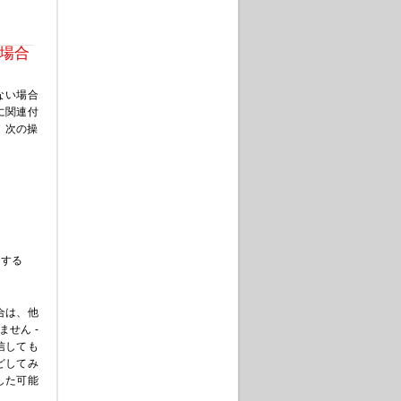
場合
ない場合
に関連付
、次の操
クする
合は、他
せん -
信しても
どしてみ
した可能