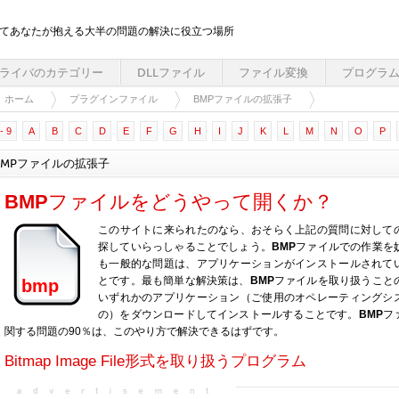
してあなたが抱える大半の問題の解決に役立つ場所
ライバのカテゴリー
DLLファイル
ファイル変換
プログラ
ホーム
プラグインファイル
BMPファイルの拡張子
- 9
A
B
C
D
E
F
G
H
I
J
K
L
M
N
O
P
BMPファイルの拡張子
BMP
ファイルをどうやって開くか？
このサイトに来られたのなら、おそらく上記の質問に対して
探していらっしゃることでしょう。
BMP
ファイルでの作業を
も一般的な問題は、アプリケーションがインストールされて
とです。最も簡単な解決策は、
BMP
ファイルを取り扱うこと
bmp
いずれかのアプリケーション（ご使用のオペレーティングシ
の）をダウンロードしてインストールすることです。
BMP
フ
関する問題の90％は、このやり方で解決できるはずです。
Bitmap Image File形式を取り扱うプログラム