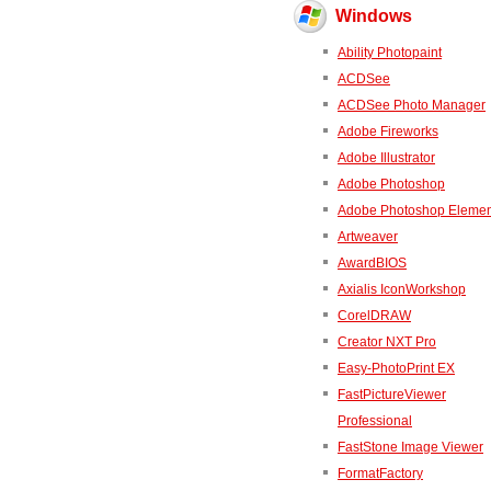
Windows
Ability Photopaint
ACDSee
ACDSee Photo Manager
Adobe Fireworks
Adobe Illustrator
Adobe Photoshop
Adobe Photoshop Elemen
Artweaver
AwardBIOS
Axialis IconWorkshop
CorelDRAW
Creator NXT Pro
Easy-PhotoPrint EX
FastPictureViewer
Professional
FastStone Image Viewer
FormatFactory