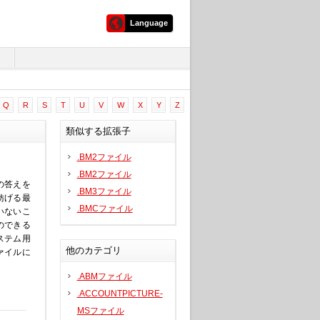
Language
ム
Q
R
S
T
U
V
W
X
Y
Z
類似する拡張子
.BM2ファイル
.BM2ファイル
の答えを
.BM3ファイル
妨げる最
.BMCファイル
いないこ
のできる
ステム用
他のカテゴリ
ァイルに
.ABMファイル
.ACCOUNTPICTURE-
MSファイル