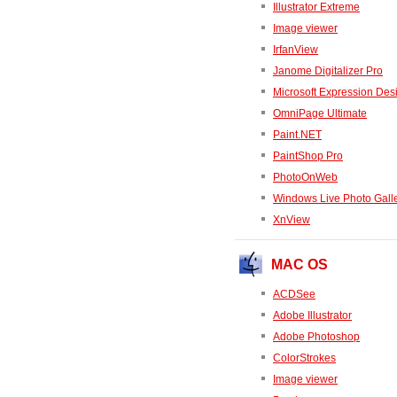
Illustrator Extreme
Image viewer
IrfanView
Janome Digitalizer Pro
Microsoft Expression Des
OmniPage Ultimate
Paint.NET
PaintShop Pro
PhotoOnWeb
Windows Live Photo Gall
XnView
MAC OS
ACDSee
Adobe Illustrator
Adobe Photoshop
ColorStrokes
Image viewer