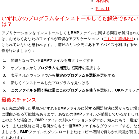
Preview
Toast 11
いずれかのプログラムをインストールしても解決できない
は？
アプリケーションをインストールしても
BMP
ファイルに関する問題が解消され
は、おそらくあなたのファイルが適切なアプリケーション （
こちらに詳細あり
）
けられていないと思われます。、前述のリンク先にあるアドバイスを利用するか
作を行いましょう：
問題となっている
BMP
ファイルを
右
クリックする
オプションから
プログラムを指定して実行
を選択する
表示されたウィンドウから
規定のプログラムを選択
を選択する
新しくインストールしたプログラムを見つける
このファイルを開く時は常にこのプログラムを使う
を選択し、
OK
をクリッ
最後のチャンス
もし先に説明した手順がいずれも
BMP
ファイルに関する問題解決に繋がらない場
に理由がある可能性もあります。あなたの
BMP
ファイルが破損しているかもしれま
このような場合は、
BMP
ファイルの別のバージョンを探すか、知人にもう一度送
らう、または以前と同じ場所からもう一度
BMP
ファイルをダウンロードする、な
ましょう。
BMP
ファイルのダウンロードまたはコピー段階で何らかの問題が発生
性もあります。