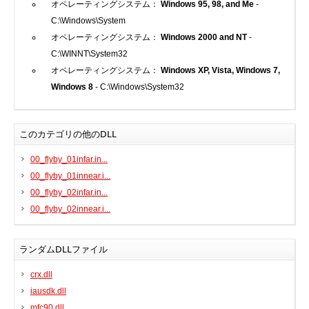
オペレーティングシステム：
Windows 95, 98, and Me
-
プリンタ、スキャナ
C:\Windows\System
ルーター、スイッチ、AP
オペレーティングシステム：
Windows 2000 and NT
-
C:\WINNT\System32
サウンドカード
オペレーティングシステム：
Windows XP, Vista, Windows 7,
タブレット
Windows 8
- C:\Windows\System32
テレビ、HDTV、プロジェクター
チューナーテレビ、TVカード
VoIP
このカテゴリの他のDLL
00_flyby_01infar.in...
00_flyby_01innear.i...
00_flyby_02infar.in...
00_flyby_02innear.i...
DLLファイル
ファイル変換
ランダムDLLファイル
プログラム
crx.dll
iausdk.dll
mfc90.dll