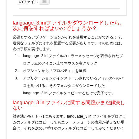
のファイル
BIOS
Bluetooth
language_3.iniファイルをダウンロードしたら、
カードリーダー
次に何をすればよいのでしょうか？
デジタルカメラ、インターネット
必要とするアプリケーションがそれを使用することができるよう、
DVD /ブルーレイ・プレーヤー
適切なフォルダにそれを配置する必要があります。そのためには、
次の手順を実行します。
ファームウェア
language_3.iniファイルのエラーメッセージが表示されたプ
グラフィックカード
ログラムのアイコン上でマウスを右クリック
HDD, SSD, NAS, USB
オプションから「プロパティ」を選択
ジョイスティック、ゲームパッド
アプリケーションがインストールされているフォルダへのパ
スを見つける。そのフォルダにダウンロードした
キーボード＆マウス
language_3.iniファイルをコピーするだけで完了です。
携帯電話
language_3.iniファイルに関する問題がまだ解決し
モデム
ない
モニター
対処法があともう1つあります。language_3.iniファイルをプログラ
マザーボード
ムのフォルダにコピーしてもエラーメッセージの表示が消えない場
合は、それを次のいずれかのフォルダにコピーしてみてください：
ネットワークアダプタ
他のドライバやツール