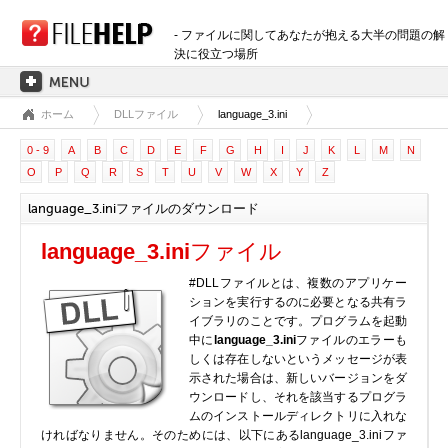
- ファイルに関してあなたが抱える大半の問題の解
決に役立つ場所
ホーム
DLLファイル
language_3.ini
ホーム
0 - 9
A
B
C
D
E
F
G
H
I
J
K
L
M
N
拡張子のカテゴリー
O
P
Q
R
S
T
U
V
W
X
Y
Z
3D画像ファイル
language_3.iniファイルのダウンロード
音声ファイル
バックアップファイル
language_3.ini
ファイル
CADファイル
#DLLファイルとは、複数のアプリケー
圧縮ファイル
ションを実行するのに必要となる共有ラ
イブラリのことです。プログラムを起動
データファイル
中に
language_3.ini
ファイルのエラーも
データベースファイル
しくは存在しないというメッセージが表
示された場合は、新しいバージョンをダ
開発用ファイル
ウンロードし、それを該当するプログラ
ディスクイメージファイル
ムのインストールディレクトリに入れな
ければなりません。そのためには、以下にあるlanguage_3.iniファ
暗号化されたファイル