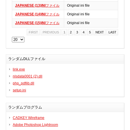
JAPANESE (13)INI
ファイル
Original ini file
BIOS
JAPANESE (14)INI
ファイル
Original ini file
Bluetooth
JAPANESE (15)INI
ファイル
Original ini file
カードリーダー
デジタルカメラ、インターネット
FIRST
PREVIOUS
1
2
3
4
5
NEXT
LAST
DVD /ブルーレイ・プレーヤー
ファームウェア
グラフィックカード
ランダムDLLファイル
HDD, SSD, NAS, USB
link.exe
ジョイスティック、ゲームパッド
nlsdata0001 (2).dll
キーボード＆マウス
php_pdflib.dll
携帯電話
setup.ini
モデム
モニター
ランダムプログラム
マザーボード
CADKEY Wireframe
ネットワークアダプタ
Adobe Photoshop Lightroom
他のドライバやツール