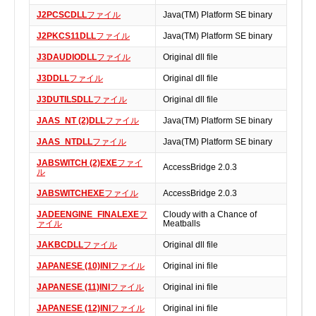
実行ファイル
J2PCSCDLL
ファイル
Java(TM) Platform SE binary
フォントファイル
J2PKCS11DLL
ファイル
Java(TM) Platform SE binary
ゲームファイル
J3DAUDIODLL
ファイル
Original dll file
GISファイル
J3DDLL
ファイル
Original dll file
ページレイアウトファイル
J3DUTILSDLL
ファイル
Original dll file
その他のファイル
JAAS_NT (2)DLL
ファイル
Java(TM) Platform SE binary
プラグインファイル
JAAS_NTDLL
ファイル
Java(TM) Platform SE binary
プラグインファイル
JABSWITCH (2)EXE
ファイ
AccessBridge 2.0.3
設定ファイル
ル
表計算ファイル
JABSWITCHEXE
ファイル
AccessBridge 2.0.3
システムファイル
JADEENGINE_FINALEXE
フ
Cloudy with a Chance of
ァイル
Meatballs
テキストファイル
JAKBCDLL
ファイル
Original dll file
ベクトル画像ファイル
JAPANESE (10)INI
ファイル
Original ini file
動画ファイル
JAPANESE (11)INI
ファイル
Original ini file
インターネットファイル
JAPANESE (12)INI
ファイル
Original ini file
ドライバのカテゴリー