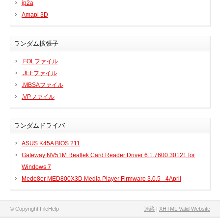
jp2a
プリンタ、スキャナ
Amapi 3D
ルーター、スイッチ、AP
サウンドカード
ランダム拡張子
タブレット
.FOLファイル
テレビ、HDTV、プロジェクター
.JEFファイル
チューナーテレビ、TVカード
.MBSAファイル
VoIP
.VPファイル
ランダムドライバ
ASUS K45A BIOS 211
DLLファイル
Gateway NV51M Realtek Card Reader Driver 6.1.7600.30121 for
Windows 7
ファイル変換
Mede8er MED800X3D Media Player Firmware 3.0.5 - 4April
プログラム
© Copyright FileHelp
連絡
|
XHTML Valid Website