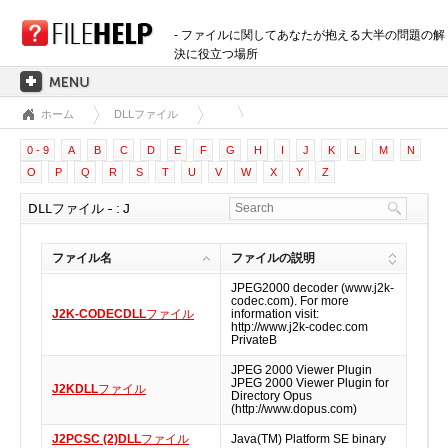
- ファイルに関してあなたが抱える大半の問題の解
決に役立つ場所
ホーム
DLLファイル
ホーム
0 - 9
A
B
C
D
E
F
G
H
I
J
K
L
M
N
拡張子のカテゴリー
O
P
Q
R
S
T
U
V
W
X
Y
Z
3D画像ファイル
DLLファイル - : J
音声ファイル
バックアップファイル
ファイル名
ファイルの説明
CADファイル
JPEG2000 decoder (www.j2k-
圧縮ファイル
codec.com). For more
J2K-CODECDLL
ファイル
information visit:
データファイル
http://www.j2k-codec.com
PrivateB
データベースファイル
JPEG 2000 Viewer Plugin
開発用ファイル
JPEG 2000 Viewer Plugin for
J2KDLL
ファイル
Directory Opus
ディスクイメージファイル
(http://www.dopus.com)
暗号化されたファイル
J2PCSC (2)DLL
ファイル
Java(TM) Platform SE binary