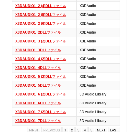
実行ファイル
X3DAUDIO1_2 (4)DLL
ファイル
X3DAudio
フォントファイル
X3DAUDIO1_2 (5)DLL
ファイル
X3DAudio
ゲームファイル
X3DAUDIO1_2 (6)DLL
ファイル
X3DAudio
GISファイル
X3DAUDIO1_2DLL
ファイル
X3DAudio
ページレイアウトファイル
X3DAUDIO1_3 (2)DLL
ファイル
X3DAudio
その他のファイル
X3DAUDIO1_3DLL
ファイル
X3DAudio
プラグインファイル
X3DAUDIO1_4 (2)DLL
ファイル
X3DAudio
プラグインファイル
X3DAUDIO1_4DLL
ファイル
X3DAudio
設定ファイル
X3DAUDIO1_5 (2)DLL
ファイル
X3DAudio
表計算ファイル
X3DAUDIO1_5DLL
ファイル
X3DAudio
システムファイル
X3DAUDIO1_6 (2)DLL
ファイル
3D Audio Library
テキストファイル
X3DAUDIO1_6DLL
ファイル
3D Audio Library
ベクトル画像ファイル
X3DAUDIO1_7 (2)DLL
ファイル
3D Audio Library
動画ファイル
インターネットファイル
X3DAUDIO1_7DLL
ファイル
3D Audio Library
ドライバのカテゴリー
FIRST
PREVIOUS
1
2
3
4
5
NEXT
LAST