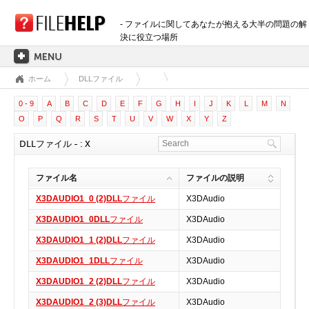
- ファイルに関してあなたが抱える大半の問題の解
決に役立つ場所
ホーム
DLLファイル
ホーム
0 - 9
A
B
C
D
E
F
G
H
I
J
K
L
M
N
拡張子のカテゴリー
O
P
Q
R
S
T
U
V
W
X
Y
Z
3D画像ファイル
DLLファイル - : X
音声ファイル
バックアップファイル
ファイル名
ファイルの説明
CADファイル
X3DAUDIO1_0 (2)DLL
ファイル
X3DAudio
圧縮ファイル
X3DAUDIO1_0DLL
ファイル
X3DAudio
データファイル
X3DAUDIO1_1 (2)DLL
ファイル
X3DAudio
データベースファイル
X3DAUDIO1_1DLL
ファイル
X3DAudio
開発用ファイル
X3DAUDIO1_2 (2)DLL
ファイル
X3DAudio
ディスクイメージファイル
暗号化されたファイル
X3DAUDIO1_2 (3)DLL
ファイル
X3DAudio