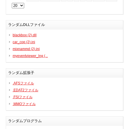
BIOS
Bluetooth
カードリーダー
ランダムDLLファイル
デジタルカメラ、インターネット
blackbox (2).dll
DVD /ブルーレイ・プレーヤー
car_cop (2).ini
ファームウェア
mixnammd (2).ini
グラフィックカード
myeventviewer_lng (...
HDD, SSD, NAS, USB
ジョイスティック、ゲームパッド
ランダム拡張子
キーボード＆マウス
.AFSファイル
携帯電話
.EDAT2ファイル
モデム
.FSIファイル
モニター
.MMOファイル
マザーボード
ネットワークアダプタ
ランダムプログラム
他のドライバやツール