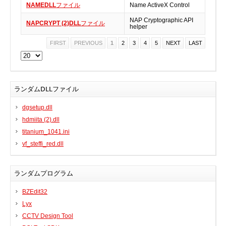
NAMEDLL
ファイル
Name ActiveX Control
BIOS
NAP Cryptographic API
NAPCRYPT (2)DLL
ファイル
Bluetooth
helper
カードリーダー
FIRST
PREVIOUS
1
2
3
4
5
NEXT
LAST
デジタルカメラ、インターネット
DVD /ブルーレイ・プレーヤー
ファームウェア
ランダムDLLファイル
グラフィックカード
dgsetup.dll
HDD, SSD, NAS, USB
hdmiita (2).dll
ジョイスティック、ゲームパッド
titanium_1041.ini
キーボード＆マウス
vf_steffi_red.dll
携帯電話
モデム
ランダムプログラム
モニター
BZEdit32
マザーボード
Lyx
ネットワークアダプタ
CCTV Design Tool
他のドライバやツール