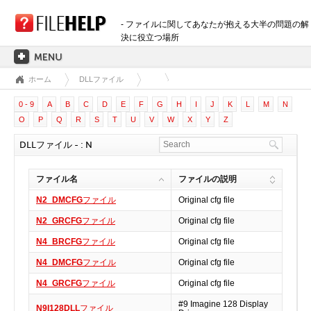
- ファイルに関してあなたが抱える大半の問題の解
決に役立つ場所
ホーム
DLLファイル
ホーム
0 - 9
A
B
C
D
E
F
G
H
I
J
K
L
M
N
拡張子のカテゴリー
O
P
Q
R
S
T
U
V
W
X
Y
Z
3D画像ファイル
DLLファイル - : N
音声ファイル
バックアップファイル
ファイル名
ファイルの説明
CADファイル
N2_DMCFG
ファイル
Original cfg file
圧縮ファイル
N2_GRCFG
ファイル
Original cfg file
データファイル
N4_BRCFG
ファイル
Original cfg file
データベースファイル
N4_DMCFG
ファイル
Original cfg file
開発用ファイル
N4_GRCFG
ファイル
Original cfg file
ディスクイメージファイル
暗号化されたファイル
#9 Imagine 128 Display
N9I128DLL
ファイル