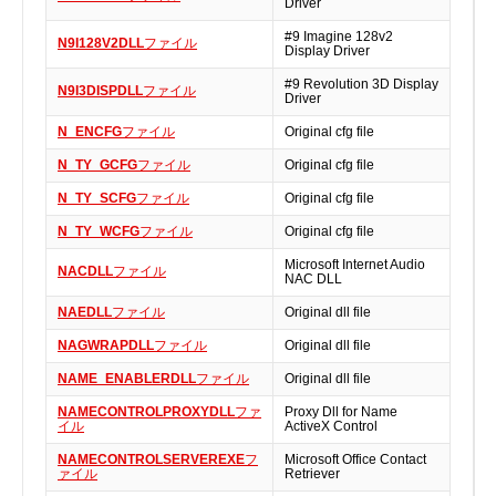
Driver
実行ファイル
#9 Imagine 128v2
N9I128V2DLL
ファイル
フォントファイル
Display Driver
ゲームファイル
#9 Revolution 3D Display
N9I3DISPDLL
ファイル
Driver
GISファイル
N_ENCFG
ファイル
Original cfg file
ページレイアウトファイル
N_TY_GCFG
ファイル
Original cfg file
その他のファイル
N_TY_SCFG
ファイル
Original cfg file
プラグインファイル
N_TY_WCFG
ファイル
Original cfg file
プラグインファイル
Microsoft Internet Audio
設定ファイル
NACDLL
ファイル
NAC DLL
表計算ファイル
NAEDLL
ファイル
Original dll file
システムファイル
NAGWRAPDLL
ファイル
Original dll file
テキストファイル
NAME_ENABLERDLL
ファイル
Original dll file
ベクトル画像ファイル
NAMECONTROLPROXYDLL
ファ
Proxy Dll for Name
動画ファイル
イル
ActiveX Control
インターネットファイル
NAMECONTROLSERVEREXE
フ
Microsoft Office Contact
ァイル
Retriever
ドライバのカテゴリー