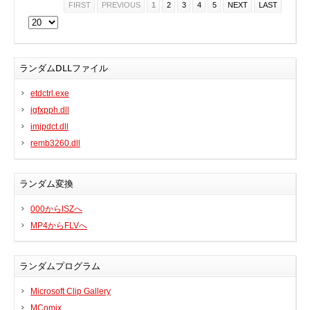
FIRST
PREVIOUS
1
2
3
4
5
NEXT
LAST
BIOS
Bluetooth
カードリーダー
ランダムDLLファイル
デジタルカメラ、インターネット
etdctrl.exe
DVD /ブルーレイ・プレーヤー
igfxpph.dll
ファームウェア
imjpdct.dll
グラフィックカード
remb3260.dll
HDD, SSD, NAS, USB
ジョイスティック、ゲームパッド
ランダム変換
キーボード＆マウス
000からISZへ
携帯電話
MP4からFLVへ
モデム
モニター
ランダムプログラム
マザーボード
ネットワークアダプタ
Microsoft Clip Gallery
他のドライバやツール
MComix