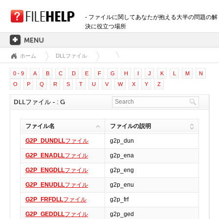
- ファイルに関してあなたが抱える大半の問題の解
決に役立つ場所
ホーム
DLLファイル
ホーム
0 - 9
A
B
C
D
E
F
G
H
I
J
K
L
M
N
拡張子のカテゴリー
O
P
Q
R
S
T
U
V
W
X
Y
Z
3D画像ファイル
DLLファイル - : G
音声ファイル
バックアップファイル
ファイル名
ファイルの説明
CADファイル
G2P_DUNDLL
ファイル
g2p_dun
圧縮ファイル
G2P_ENADLL
ファイル
g2p_ena
データファイル
G2P_ENGDLL
ファイル
g2p_eng
データベースファイル
G2P_ENUDLL
ファイル
g2p_enu
開発用ファイル
G2P_FRFDLL
ファイル
g2p_frf
ディスクイメージファイル
暗号化されたファイル
G2P_GEDDLL
ファイル
g2p_ged