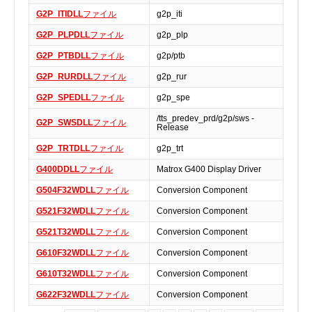
実行ファイル
G2P_ITIDLL
ファイル
g2p_iti
フォントファイル
G2P_PLPDLL
ファイル
g2p_plp
ゲームファイル
G2P_PTBDLL
ファイル
g2p/ptb
GISファイル
G2P_RURDLL
ファイル
g2p_rur
ページレイアウトファイル
G2P_SPEDLL
ファイル
g2p_spe
その他のファイル
/tts_predev_prd/g2p/sws -
G2P_SWSDLL
ファイル
Release
プラグインファイル
プラグインファイル
G2P_TRTDLL
ファイル
g2p_trt
設定ファイル
G400DDLL
ファイル
Matrox G400 Display Driver
表計算ファイル
G504F32WDLL
ファイル
Conversion Component
システムファイル
G521F32WDLL
ファイル
Conversion Component
テキストファイル
G521T32WDLL
ファイル
Conversion Component
ベクトル画像ファイル
G610F32WDLL
ファイル
Conversion Component
動画ファイル
G610T32WDLL
ファイル
Conversion Component
インターネットファイル
G622F32WDLL
ファイル
Conversion Component
ドライバのカテゴリー