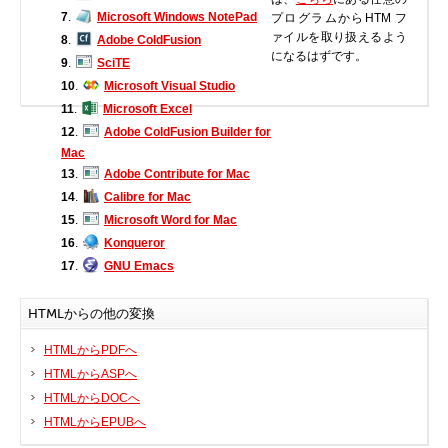
7
.
Microsoft Windows NotePad
プログラムからHTM フ
BIOS
ァイルを取り扱えるよう
8
.
Adobe ColdFusion
Bluetooth
になるはずです。
9
.
SciTE
カードリーダー
10
.
Microsoft Visual Studio
11
.
Microsoft Excel
デジタルカメラ、インターネット
12
.
Adobe ColdFusion Builder for
DVD /ブルーレイ・プレーヤー
Mac
ファームウェア
13
.
Adobe Contribute for Mac
グラフィックカード
14
.
Calibre for Mac
15
.
Microsoft Word for Mac
HDD, SSD, NAS, USB
16
.
Konqueror
ジョイスティック、ゲームパッド
17
.
GNU Emacs
キーボード＆マウス
携帯電話
HTMLからの他の変換
モデム
HTMLからPDFへ
モニター
HTMLからASPへ
マザーボード
HTMLからDOCへ
ネットワークアダプタ
HTMLからEPUBへ
他のドライバやツール