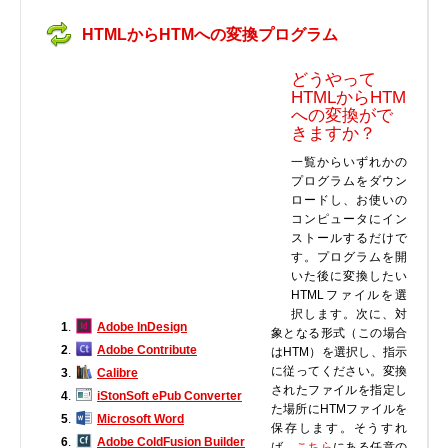
実行ファイル
HTMLからHTMへの変換プログラム
フォントファイル
ゲームファイル
どうやって
HTMLからHTM
GISファイル
への変換がで
ページレイアウトファイル
きますか？
その他のファイル
一覧からいずれかの
プログラムをダウン
プラグインファイル
ロードし、お使いの
プラグインファイル
コンピュータにイン
ストールするだけで
設定ファイル
す。プログラムを開
表計算ファイル
いた後に変換したい
HTMLファイルを選
システムファイル
択します。次に、対
テキストファイル
1
.
Adobe InDesign
象となる形式（この場合
2
.
Adobe Contribute
はHTM）を選択し、指示
ベクトル画像ファイル
に従ってください。変換
3
.
Calibre
動画ファイル
されたファイルを指定し
4
.
iStonSoft ePub Converter
インターネットファイル
た場所にHTMファイルを
5
.
Microsoft Word
保存します。そうすれ
ドライバのカテゴリー
6
.
Adobe ColdFusion Builder
ば、
こちら
にある任意の