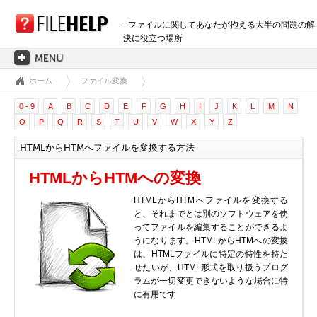
- ファイルに関してあなたが抱える大半の問題の解
決に役立つ場所
ホーム
ファイル変換
ホーム
0 - 9
A
B
C
D
E
F
G
H
I
J
K
L
M
N
拡張子のカテゴリー
O
P
Q
R
S
T
U
V
W
X
Y
Z
3D画像ファイル
HTMLからHTMへファイルを変換する方法
音声ファイル
バックアップファイル
HTMLからHTMへの変換
CADファイル
HTMLからHTMへファイルを変換する
圧縮ファイル
と、それまでとは別のソフトウェアを使
ってファイルを編集することができるよ
データファイル
うになります。HTMLからHTMへの変換
データベースファイル
は、HTMLファイルに特定の特性を持た
せたいが、HTML形式を取り扱うプログ
開発用ファイル
ラムが一切変更できないような場合に特
ディスクイメージファイル
に有用です
暗号化されたファイル