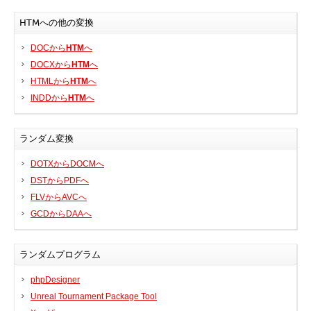
プリンタ、スキャナ
HTMへの他の変換
ルーター、スイッチ、AP
DOCから
HTM
へ
サウンドカード
DOCXから
HTM
へ
タブレット
HTMLから
HTM
へ
テレビ、HDTV、プロジェクター
INDDから
HTM
へ
チューナーテレビ、TVカード
VoIP
ランダム変換
DOTXからDOCMへ
DSTからPDFへ
FLVからAVCへ
GCDからDAAへ
DLLファイル
ファイル変換
ランダムプログラム
プログラム
phpDesigner
Unreal Tournament Package Tool