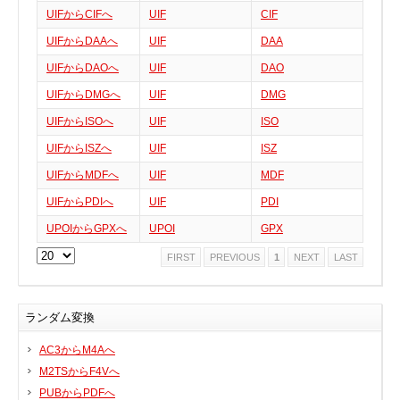
UIFからCIFへ
UIF
CIF
実行ファイル
フォントファイル
UIFからDAAへ
UIF
DAA
ゲームファイル
UIFからDAOへ
UIF
DAO
GISファイル
UIFからDMGへ
UIF
DMG
ページレイアウトファイル
UIFからISOへ
UIF
ISO
その他のファイル
UIFからISZへ
UIF
ISZ
プラグインファイル
UIFからMDFへ
UIF
MDF
プラグインファイル
UIFからPDIへ
UIF
PDI
設定ファイル
UPOIからGPXへ
UPOI
GPX
表計算ファイル
FIRST
PREVIOUS
1
NEXT
LAST
システムファイル
テキストファイル
ベクトル画像ファイル
ランダム変換
動画ファイル
AC3からM4Aへ
インターネットファイル
M2TSからF4Vへ
ドライバのカテゴリー
PUBからPDFへ