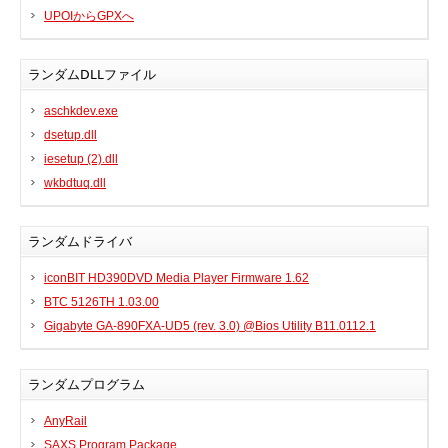
UPOIからGPXへ
BIOS
Bluetooth
ランダムDLLファイル
カードリーダー
デジタルカメラ、インターネット
aschkdev.exe
dsetup.dll
DVD /ブルーレイ・プレーヤー
iesetup (2).dll
ファームウェア
wkbdtuq.dll
グラフィックカード
HDD, SSD, NAS, USB
ランダムドライバ
ジョイスティック、ゲームパッド
キーボード＆マウス
iconBIT HD390DVD Media Player Firmware 1.62
BTC 5126TH 1.03.00
携帯電話
Gigabyte GA-890FXA-UD5 (rev. 3.0) @Bios Utility B11.0112.1
モデム
モニター
ランダムプログラム
マザーボード
ネットワークアダプタ
AnyRail
他のドライバやツール
SAXS Program Package