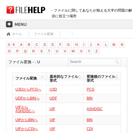
- ファイルに関してあなたが抱える大半の問題の解
決に役立つ場所
ホーム
ファイル変換
ホーム
0 - 9
A
B
C
D
E
F
G
H
I
J
K
L
M
N
拡張子のカテゴリー
O
P
Q
R
S
T
U
V
W
X
Y
Z
3D画像ファイル
ファイル変換 - : U
音声ファイル
バックアップファイル
基本的なファイル
変換後のファイル
ファイル変換
CADファイル
形式
形式
圧縮ファイル
U3DからPCGへ
U3D
PCG
データファイル
UDFからBINへ
UDF
BIN
データベースファイル
UIFから
UIF
ASHDISC
ASHDISCへ
開発用ファイル
UIFからBINへ
UIF
BIN
ディスクイメージファイル
UIFからCDIへ
UIF
CDI
暗号化されたファイル