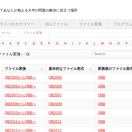
してあなたが抱える大半の問題の解決に役立つ場所
ライバのカテゴリー
DLLファイル
ファイル変換
プログラ
ホーム
ファイル変換
- 9
A
B
C
D
E
F
G
H
I
J
K
L
M
N
O
P
ファイル変換 - : Q
ファイル変換
基本的なファイル形式
変換後のファイル形
QB2005からQBBへ
QB2005
QBB
QB2006からQBBへ
QB2006
QBB
QB2007からQBBへ
QB2007
QBB
QB2009からQBBへ
QB2009
QBB
QB2010からQBBへ
QB2010
QBB
QB2011からQBBへ
QB2011
QBB
QB2012からQBBへ
QB2012
QBB