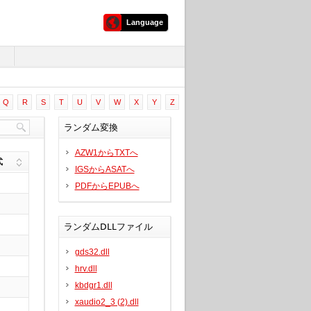
Language
ム
Q
R
S
T
U
V
W
X
Y
Z
ランダム変換
AZW1からTXTへ
式
IGSからASATへ
PDFからEPUBへ
ランダムDLLファイル
gds32.dll
hrv.dll
kbdgr1.dll
xaudio2_3 (2).dll