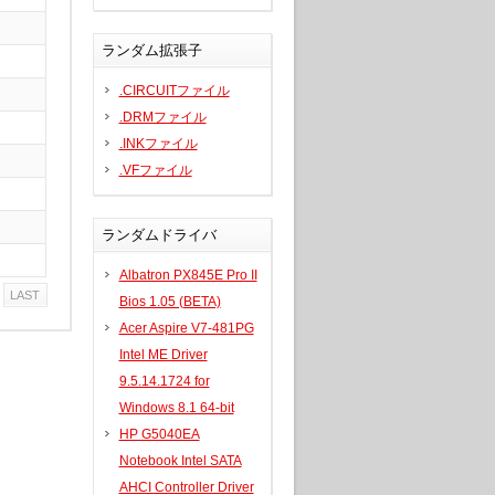
ランダム拡張子
.CIRCUITファイル
.DRMファイル
.INKファイル
.VFファイル
ランダムドライバ
Albatron PX845E Pro II
LAST
Bios 1.05 (BETA)
Acer Aspire V7-481PG
Intel ME Driver
9.5.14.1724 for
Windows 8.1 64-bit
HP G5040EA
Notebook Intel SATA
AHCI Controller Driver