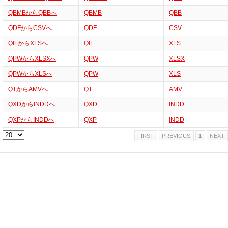
QBMBからQBBへ
QBMB
QBB
QDFからCSVへ
QDF
CSV
QIFからXLSへ
QIF
XLS
QPWからXLSXへ
QPW
XLSX
QPWからXLSへ
QPW
XLS
QTからAMVへ
QT
AMV
QXDからINDDへ
QXD
INDD
QXPからINDDへ
QXP
INDD
FIRST
PREVIOUS
1
NEXT