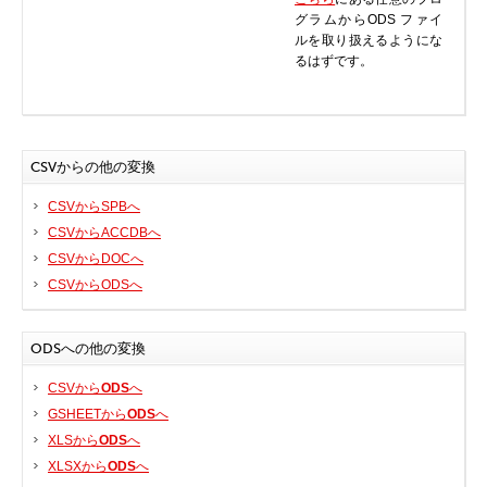
グラムからODS ファイ
BIOS
ルを取り扱えるようにな
Bluetooth
るはずです。
カードリーダー
デジタルカメラ、インターネット
DVD /ブルーレイ・プレーヤー
CSVからの他の変換
ファームウェア
CSVからSPBへ
グラフィックカード
CSVからACCDBへ
HDD, SSD, NAS, USB
CSVからDOCへ
ジョイスティック、ゲームパッド
CSVからODSへ
キーボード＆マウス
携帯電話
ODSへの他の変換
モデム
CSVから
ODS
へ
モニター
GSHEETから
ODS
へ
マザーボード
XLSから
ODS
へ
ネットワークアダプタ
XLSXから
ODS
へ
他のドライバやツール