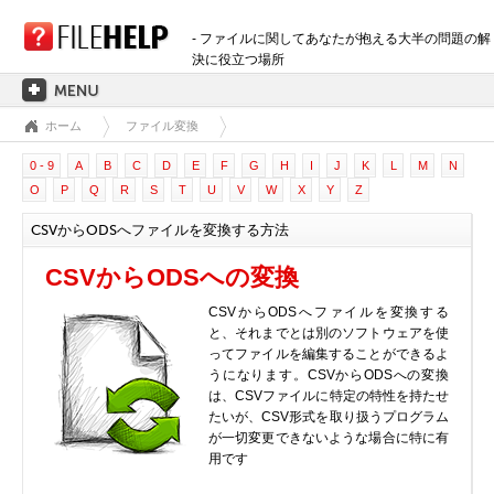
- ファイルに関してあなたが抱える大半の問題の解
決に役立つ場所
ホーム
ファイル変換
ホーム
0 - 9
A
B
C
D
E
F
G
H
I
J
K
L
M
N
拡張子のカテゴリー
O
P
Q
R
S
T
U
V
W
X
Y
Z
3D画像ファイル
CSVからODSへファイルを変換する方法
音声ファイル
バックアップファイル
CSVからODSへの変換
CADファイル
CSVからODSへファイルを変換する
圧縮ファイル
と、それまでとは別のソフトウェアを使
ってファイルを編集することができるよ
データファイル
うになります。CSVからODSへの変換
データベースファイル
は、CSVファイルに特定の特性を持たせ
たいが、CSV形式を取り扱うプログラム
開発用ファイル
が一切変更できないような場合に特に有
ディスクイメージファイル
用です
暗号化されたファイル