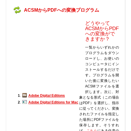
実行ファイル
ACSMからPDFへの変換プログラム
フォントファイル
ゲームファイル
どうやって
ACSMからPDF
GISファイル
への変換がで
ページレイアウトファイル
きますか？
その他のファイル
一覧からいずれかの
プログラムをダウン
プラグインファイル
ロードし、お使いの
プラグインファイル
コンピュータにイン
ストールするだけで
設定ファイル
す。プログラムを開
表計算ファイル
いた後に変換したい
ACSMファイルを選
システムファイル
択します。次に、対
テキストファイル
1
.
Adobe Digital Editions
象となる形式（この場合
2
.
Adobe Digital Editions for Mac
はPDF）を選択し、指示
ベクトル画像ファイル
に従ってください。変換
動画ファイル
されたファイルを指定し
インターネットファイル
た場所にPDFファイルを
保存します。そうすれ
ドライバのカテゴリー
ば、
こちら
にある任意の