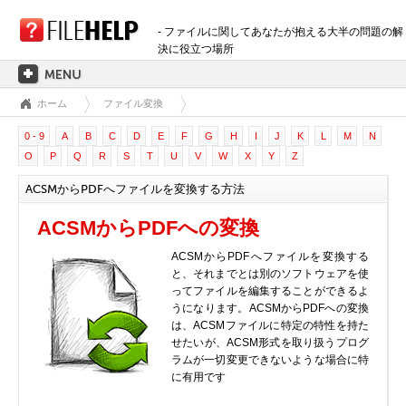
- ファイルに関してあなたが抱える大半の問題の解
決に役立つ場所
ホーム
ファイル変換
ホーム
0 - 9
A
B
C
D
E
F
G
H
I
J
K
L
M
N
拡張子のカテゴリー
O
P
Q
R
S
T
U
V
W
X
Y
Z
3D画像ファイル
ACSMからPDFへファイルを変換する方法
音声ファイル
バックアップファイル
ACSMからPDFへの変換
CADファイル
ACSMからPDFへファイルを変換する
圧縮ファイル
と、それまでとは別のソフトウェアを使
ってファイルを編集することができるよ
データファイル
うになります。ACSMからPDFへの変換
データベースファイル
は、ACSMファイルに特定の特性を持た
せたいが、ACSM形式を取り扱うプログ
開発用ファイル
ラムが一切変更できないような場合に特
ディスクイメージファイル
に有用です
暗号化されたファイル