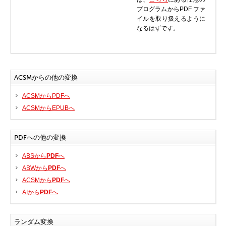
プログラムからPDF ファ
BIOS
イルを取り扱えるように
Bluetooth
なるはずです。
カードリーダー
デジタルカメラ、インターネット
DVD /ブルーレイ・プレーヤー
ACSMからの他の変換
ファームウェア
ACSMからPDFへ
グラフィックカード
ACSMからEPUBへ
HDD, SSD, NAS, USB
ジョイスティック、ゲームパッド
PDFへの他の変換
キーボード＆マウス
携帯電話
ABSから
PDF
へ
モデム
ABWから
PDF
へ
ACSMから
PDF
へ
モニター
AIから
PDF
へ
マザーボード
ネットワークアダプタ
ランダム変換
他のドライバやツール