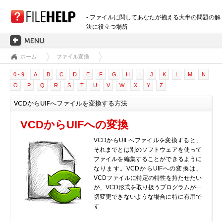
- ファイルに関してあなたが抱える大半の問題の解
決に役立つ場所
ホーム
ファイル変換
ホーム
0 - 9
A
B
C
D
E
F
G
H
I
J
K
L
M
N
拡張子のカテゴリー
O
P
Q
R
S
T
U
V
W
X
Y
Z
3D画像ファイル
VCDからUIFへファイルを変換する方法
音声ファイル
バックアップファイル
VCDからUIFへの変換
CADファイル
VCDからUIFへファイルを変換すると、
圧縮ファイル
それまでとは別のソフトウェアを使って
ファイルを編集することができるように
データファイル
なります。VCDからUIFへの変換は、
データベースファイル
VCDファイルに特定の特性を持たせたい
が、VCD形式を取り扱うプログラムが一
開発用ファイル
切変更できないような場合に特に有用で
ディスクイメージファイル
す
暗号化されたファイル