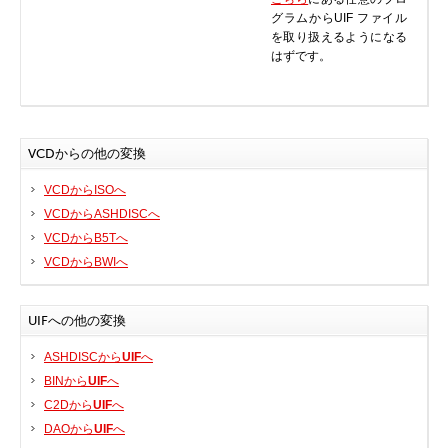
グラムからUIF ファイル
BIOS
を取り扱えるようになる
Bluetooth
はずです。
カードリーダー
デジタルカメラ、インターネット
DVD /ブルーレイ・プレーヤー
VCDからの他の変換
ファームウェア
VCDからISOへ
グラフィックカード
VCDからASHDISCへ
HDD, SSD, NAS, USB
VCDからB5Tへ
ジョイスティック、ゲームパッド
VCDからBWIへ
キーボード＆マウス
携帯電話
UIFへの他の変換
モデム
ASHDISCから
UIF
へ
モニター
BINから
UIF
へ
マザーボード
C2Dから
UIF
へ
ネットワークアダプタ
DAOから
UIF
へ
他のドライバやツール