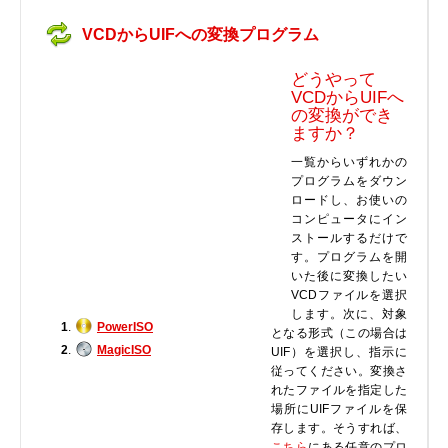
実行ファイル
VCDからUIFへの変換プログラム
フォントファイル
ゲームファイル
どうやって
VCDからUIFへ
GISファイル
の変換ができ
ページレイアウトファイル
ますか？
その他のファイル
一覧からいずれかの
プログラムをダウン
プラグインファイル
ロードし、お使いの
プラグインファイル
コンピュータにイン
ストールするだけで
設定ファイル
す。プログラムを開
表計算ファイル
いた後に変換したい
VCDファイルを選択
システムファイル
します。次に、対象
テキストファイル
1
.
PowerISO
となる形式（この場合は
2
.
MagicISO
UIF）を選択し、指示に
ベクトル画像ファイル
従ってください。変換さ
動画ファイル
れたファイルを指定した
インターネットファイル
場所にUIFファイルを保
存します。そうすれば、
ドライバのカテゴリー
こちら
にある任意のプロ