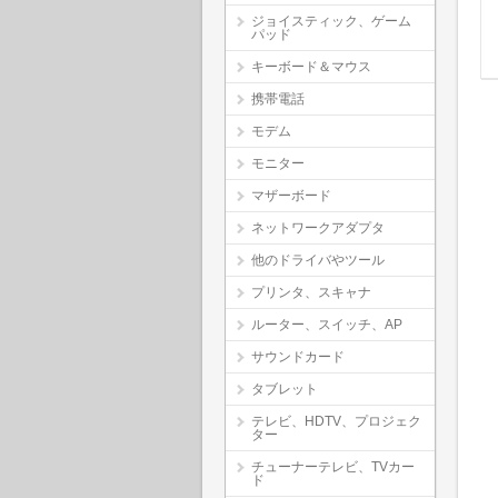
ジョイスティック、ゲーム
パッド
キーボード＆マウス
携帯電話
モデム
モニター
マザーボード
ネットワークアダプタ
他のドライバやツール
プリンタ、スキャナ
ルーター、スイッチ、AP
サウンドカード
タブレット
テレビ、HDTV、プロジェク
ター
チューナーテレビ、TVカー
ド