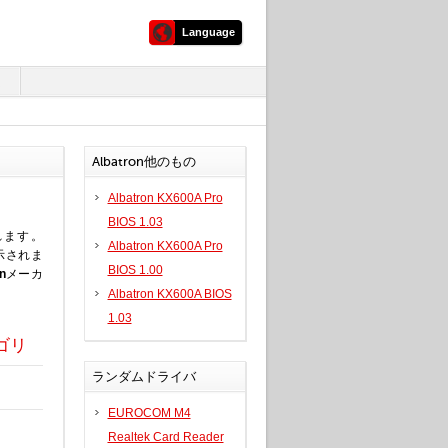
Language
ム
Albatron他のもの
Albatron KX600A Pro
BIOS 1.03
れます。
Albatron KX600A Pro
示されま
BIOS 1.00
on
メーカ
Albatron KX600A BIOS
1.03
ゴリ
ランダムドライバ
EUROCOM M4
Realtek Card Reader