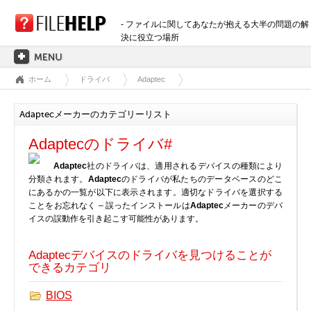
- ファイルに関してあなたが抱える大半の問題の解
決に役立つ場所
ホーム
ドライバ
Adaptec
ホーム
拡張子のカテゴリー
Adaptecメーカーのカテゴリーリスト
3D画像ファイル
Adaptecのドライバ#
音声ファイル
Adaptec
社のドライバは、適用されるデバイスの種類により
バックアップファイル
分類されます。
Adaptec
のドライバが私たちのデータベースのどこ
CADファイル
にあるかの一覧が以下に表示されます。適切なドライバを選択する
ことをお忘れなく – 誤ったインストールは
Adaptec
メーカーのデバ
圧縮ファイル
イスの誤動作を引き起こす可能性があります。
データファイル
データベースファイル
Adaptecデバイスのドライバを見つけることが
開発用ファイル
できるカテゴリ
ディスクイメージファイル
BIOS
暗号化されたファイル