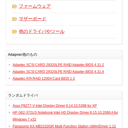
実行ファイル
ファームウェア
フォントファイル
マザーボード
ゲームファイル
GISファイル
他のドライバやツール
ページレイアウトファイル
その他のファイル
プラグインファイル
Adaptec他のもの
プラグインファイル
Adaptec SCSI CARD 29320LPE RAID Adapter BIOS 4.31.2
設定ファイル
Adaptec SCSI CARD 29320LPE RAID Adapter BIOS 4.31.4
表計算ファイル
Adaptec ATA RAID 1200A Card BIOS 1.3
システムファイル
テキストファイル
ランダムドライバ
ベクトル画像ファイル
Asus P8Z77-V Intel Display Driver 6.14.10.5398 for XP
動画ファイル
HP G62-372US Notebook Intel HD Display Driver 8.15.10.2086 A for
インターネットファイル
Windows 7 x32
ドライバのカテゴリー
Panasonic KX-MB1520GR Multi-Function Station Utility/Driver 1.12