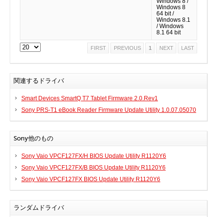
Windows 8 /
Windows 8
実行ファイル
64 bit /
Windows 8.1
フォントファイル
/ Windows
8.1 64 bit
ゲームファイル
FIRST
PREVIOUS
1
NEXT
LAST
GISファイル
ページレイアウトファイル
その他のファイル
関連するドライバ
プラグインファイル
Smart Devices SmartQ T7 Tablet Firmware 2.0.Rev1
プラグインファイル
Sony PRS-T1 eBook Reader Firmware Update Utility 1.0.07.05070
設定ファイル
表計算ファイル
Sony他のもの
システムファイル
Sony Vaio VPCF127FX/H BIOS Update Utility R1120Y6
テキストファイル
Sony Vaio VPCF127FX/B BIOS Update Utility R1120Y6
ベクトル画像ファイル
Sony Vaio VPCF127FX BIOS Update Utility R1120Y6
動画ファイル
インターネットファイル
ランダムドライバ
ドライバのカテゴリー