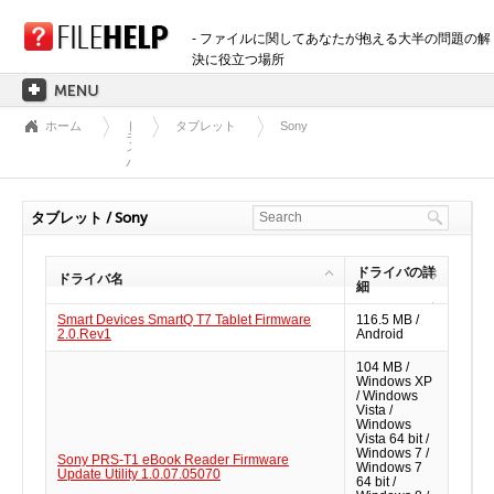
- ファイルに関してあなたが抱える大半の問題の解
決に役立つ場所
ホーム
ド
タブレット
Sony
ホーム
ラ
イ
バ
拡張子のカテゴリー
3D画像ファイル
タブレット / Sony
音声ファイル
バックアップファイル
ドライバの詳
ドライバ名
細
CADファイル
Smart Devices SmartQ T7 Tablet Firmware
116.5 MB /
圧縮ファイル
2.0.Rev1
Android
データファイル
104 MB /
Windows XP
データベースファイル
/ Windows
Vista /
開発用ファイル
Windows
Vista 64 bit /
ディスクイメージファイル
Windows 7 /
Sony PRS-T1 eBook Reader Firmware
Windows 7
Update Utility 1.0.07.05070
暗号化されたファイル
64 bit /