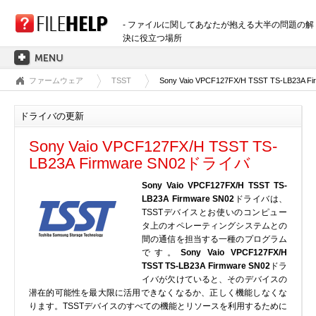
- ファイルに関してあなたが抱える大半の問題の解
決に役立つ場所
ファームウェア
TSST
Sony Vaio VPCF127FX/H TSST TS-LB23A Fi
ホーム
拡張子のカテゴリー
ドライバの更新
3D画像ファイル
Sony Vaio VPCF127FX/H TSST TS-
音声ファイル
LB23A Firmware SN02ドライバ
バックアップファイル
Sony Vaio VPCF127FX/H TSST TS-
CADファイル
LB23A Firmware SN02
ドライバは、
圧縮ファイル
TSSTデバイスとお使いのコンピュー
タ上のオペレーティングシステムとの
データファイル
間の通信を担当する一種のプログラム
データベースファイル
です。
Sony Vaio VPCF127FX/H
TSST TS-LB23A Firmware SN02
ドラ
開発用ファイル
イバが欠けていると、そのデバイスの
ディスクイメージファイル
潜在的可能性を最大限に活用できなくなるか、正しく機能しなくな
ります。TSSTデバイスのすべての機能とリソースを利用するために
暗号化されたファイル