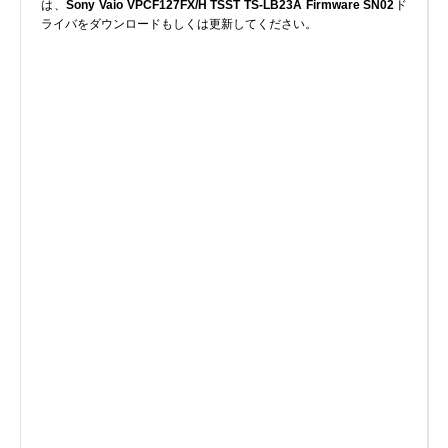
は、
Sony Vaio VPCF127FX/H TSST TS-LB23A Firmware SN02
ド
実行ファイル
ライバをダウンロードもしくは更新してください。
フォントファイル
ゲームファイル
GISファイル
ページレイアウトファイル
その他のファイル
プラグインファイル
プラグインファイル
設定ファイル
表計算ファイル
システムファイル
テキストファイル
ベクトル画像ファイル
動画ファイル
インターネットファイル
ドライバのカテゴリー