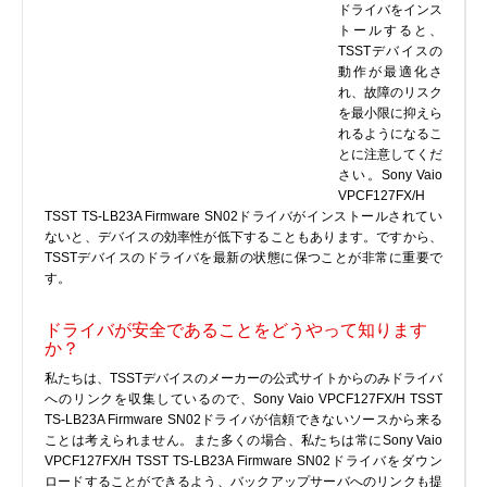
ドライバをインス
プリンタ、スキャナ
トールすると、
TSSTデバイスの
ルーター、スイッチ、AP
動作が最適化さ
サウンドカード
れ、故障のリスク
を最小限に抑えら
タブレット
れるようになるこ
テレビ、HDTV、プロジェクター
とに注意してくだ
さい。Sony Vaio
チューナーテレビ、TVカード
VPCF127FX/H
VoIP
TSST TS-LB23A Firmware SN02ドライバがインストールされてい
ないと、デバイスの効率性が低下することもあります。ですから、
TSSTデバイスのドライバを最新の状態に保つことが非常に重要で
す。
ドライバが安全であることをどうやって知ります
DLLファイル
か？
ファイル変換
私たちは、TSSTデバイスのメーカーの公式サイトからのみドライバ
へのリンクを収集しているので、Sony Vaio VPCF127FX/H TSST
プログラム
TS-LB23A Firmware SN02ドライバが信頼できないソースから来る
ことは考えられません。また多くの場合、私たちは常にSony Vaio
VPCF127FX/H TSST TS-LB23A Firmware SN02ドライバをダウン
ロードすることができるよう、バックアップサーバへのリンクも提