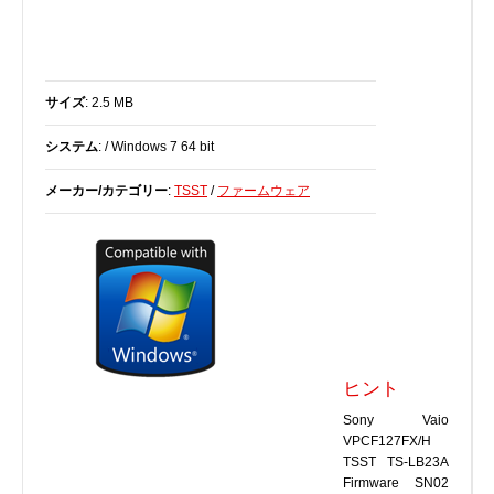
BIOS
Bluetooth
カードリーダー
サイズ
: 2.5 MB
デジタルカメラ、インターネット
システム
: / Windows 7 64 bit
DVD /ブルーレイ・プレーヤー
ファームウェア
メーカー/カテゴリー
:
TSST
/
ファームウェア
グラフィックカード
HDD, SSD, NAS, USB
ジョイスティック、ゲームパッド
キーボード＆マウス
携帯電話
モデム
ヒント
モニター
Sony Vaio
マザーボード
VPCF127FX/H
ネットワークアダプタ
TSST TS-LB23A
Firmware SN02
他のドライバやツール