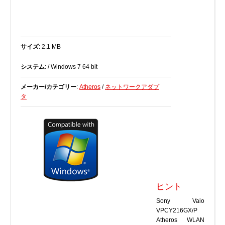
BIOS
Bluetooth
カードリーダー
サイズ
: 2.1 MB
デジタルカメラ、インターネット
システム
: / Windows 7 64 bit
DVD /ブルーレイ・プレーヤー
ファームウェア
メーカー/カテゴリー
:
Atheros
/
ネットワークアダプ
タ
グラフィックカード
HDD, SSD, NAS, USB
ジョイスティック、ゲームパッド
キーボード＆マウス
携帯電話
モデム
モニター
ヒント
マザーボード
Sony Vaio
ネットワークアダプタ
VPCY216GX/P
Atheros WLAN
他のドライバやツール