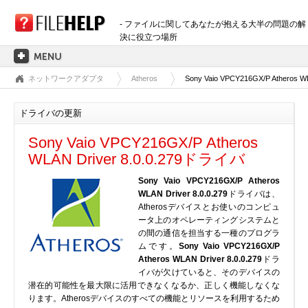
- ファイルに関してあなたが抱える大半の問題の解
決に役立つ場所
ネットワークアダプタ
Atheros
Sony Vaio VPCY216GX/P Atheros WL
ホーム
拡張子のカテゴリー
ドライバの更新
3D画像ファイル
Sony Vaio VPCY216GX/P Atheros
音声ファイル
WLAN Driver 8.0.0.279ドライバ
バックアップファイル
Sony Vaio VPCY216GX/P Atheros
CADファイル
WLAN Driver 8.0.0.279
ドライバは、
圧縮ファイル
Atherosデバイスとお使いのコンピュ
ータ上のオペレーティングシステムと
データファイル
の間の通信を担当する一種のプログラ
データベースファイル
ムです。
Sony Vaio VPCY216GX/P
Atheros WLAN Driver 8.0.0.279
ドラ
開発用ファイル
イバが欠けていると、そのデバイスの
ディスクイメージファイル
潜在的可能性を最大限に活用できなくなるか、正しく機能しなくな
ります。Atherosデバイスのすべての機能とリソースを利用するため
暗号化されたファイル