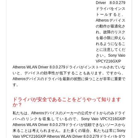
Driver 8.0.0.279
プリンタ、スキャナ
ドライバをインス
トールすると、
ルーター、スイッチ、AP
Atherosデバイス
サウンドカード
の動作が最適化さ
れ、故障のリスク
タブレット
を最小限に抑えら
テレビ、HDTV、プロジェクター
れるようになるこ
とに注意してくだ
チューナーテレビ、TVカード
さい。Sony Vaio
VoIP
VPCY216GX/P
Atheros WLAN Driver 8.0.0.279ドライバがインストールされていな
いと、デバイスの効率性が低下することもあります。ですから、
Atherosデバイスのドライバを最新の状態に保つことが非常に重要で
す。
DLLファイル
ドライバが安全であることをどうやって知ります
か？
ファイル変換
私たちは、Atherosデバイスのメーカーの公式サイトからのみドライ
プログラム
バへのリンクを収集しているので、Sony Vaio VPCY216GX/P
Atheros WLAN Driver 8.0.0.279ドライバが信頼できないソースから
来ることは考えられません。また多くの場合、私たちは常にSony
Vaio VPCY216GX/P Atheros WLAN Driver 8.0.0.279ドライバをダウ