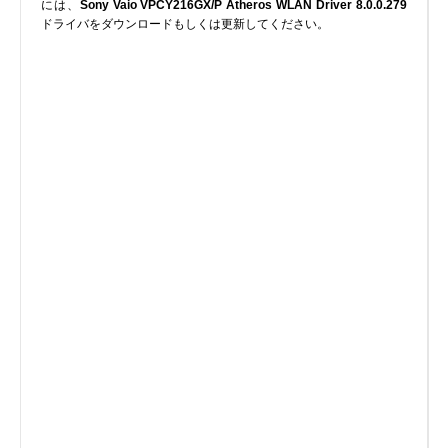
には、
Sony Vaio VPCY216GX/P Atheros WLAN Driver 8.0.0.279
実行ファイル
ドライバをダウンロードもしくは更新してください。
フォントファイル
ゲームファイル
GISファイル
ページレイアウトファイル
その他のファイル
プラグインファイル
プラグインファイル
設定ファイル
表計算ファイル
システムファイル
テキストファイル
ベクトル画像ファイル
動画ファイル
インターネットファイル
ドライバのカテゴリー