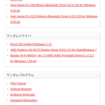
Acer Aspire E1-430 Atheros Bluetooth Driver 8.0.0.226 for Windows
8 64-bit
Acer Aspire E1-422G Atheros Bluetooth Driver 8.0.0.226 for Windows
8 64-bit
ランダムドライバ
Ricoh GR Digital II firmware 1.12
AMD Radeon HD 6570 Display Driver 8.911.0.0 for Vista/Windows 7
Biostar Hi-Fi A88S3+ Ver. 5.x AMD RAID Preinstall Driver 6.1.0.117
for Windows 7 64-bit
ランダムプログラム
GNU Pascal
Android Browser
Evidence Elminator
Password Repository