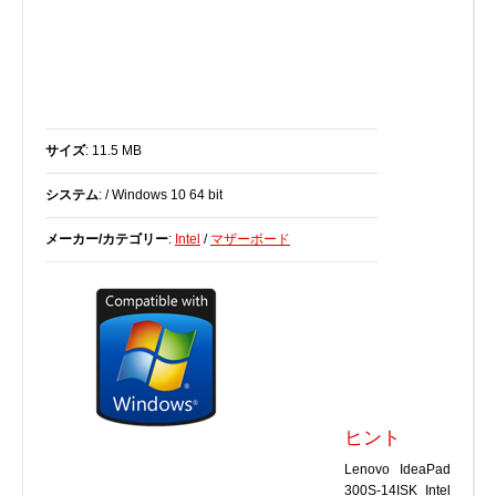
BIOS
Bluetooth
カードリーダー
デジタルカメラ、インターネット
サイズ
: 11.5 MB
DVD /ブルーレイ・プレーヤー
ファームウェア
システム
: / Windows 10 64 bit
グラフィックカード
メーカー/カテゴリー
:
Intel
/
マザーボード
HDD, SSD, NAS, USB
ジョイスティック、ゲームパッド
キーボード＆マウス
携帯電話
モデム
モニター
マザーボード
ヒント
ネットワークアダプタ
Lenovo IdeaPad
300S-14ISK Intel
他のドライバやツール