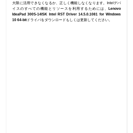
大限に活用できなくなるか、正しく機能しなくなります。Intelデバ
実行ファイル
イスのすべての機能とリソースを利用するためには、
Lenovo
フォントファイル
IdeaPad 300S-14ISK Intel RST Driver 14.5.0.1081 for Windows
10 64-bit
ドライバをダウンロードもしくは更新してください。
ゲームファイル
GISファイル
ページレイアウトファイル
その他のファイル
プラグインファイル
プラグインファイル
設定ファイル
表計算ファイル
システムファイル
テキストファイル
ベクトル画像ファイル
動画ファイル
インターネットファイル
ドライバのカテゴリー