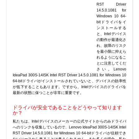
RST Driver
プリンタ、スキャナ
14.5.0.1081 for
Windows 10 64-
ルーター、スイッチ、AP
bitドライバをイ
サウンドカード
ンストールする
タブレット
と、Intelデバイス
の動作が最適化さ
テレビ、HDTV、プロジェクター
れ、故障のリスク
チューナーテレビ、TVカード
を最小限に抑えら
れるようになるこ
VoIP
とに注意してくだ
さい。Lenovo
IdeaPad 300S-14ISK Intel RST Driver 14.5.0.1081 for Windows 10
64-bitドライバがインストールされていないと、デバイスの効率性
が低下することもあります。ですから、Intelデバイスのドライバを
最新の状態に保つことが非常に重要です。
DLLファイル
ファイル変換
ドライバが安全であることをどうやって知ります
か？
プログラム
私たちは、Intelデバイスのメーカーの公式サイトからのみドライバ
へのリンクを収集しているので、Lenovo IdeaPad 300S-14ISK Intel
RST Driver 14.5.0.1081 for Windows 10 64-bitドライバが信頼でき