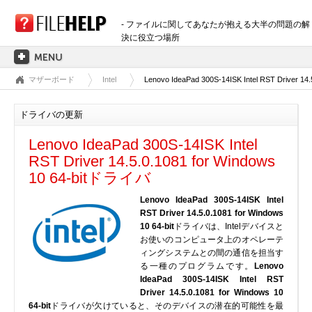
- ファイルに関してあなたが抱える大半の問題の解
決に役立つ場所
マザーボード
Intel
Lenovo IdeaPad 300S-14ISK Intel RST Driver 14.5
ホーム
拡張子のカテゴリー
ドライバの更新
3D画像ファイル
Lenovo IdeaPad 300S-14ISK Intel
音声ファイル
RST Driver 14.5.0.1081 for Windows
バックアップファイル
10 64-bitドライバ
CADファイル
Lenovo IdeaPad 300S-14ISK Intel
圧縮ファイル
RST Driver 14.5.0.1081 for Windows
データファイル
10 64-bit
ドライバは、Intelデバイスと
お使いのコンピュータ上のオペレーテ
データベースファイル
ィングシステムとの間の通信を担当す
開発用ファイル
る一種のプログラムです。
Lenovo
IdeaPad 300S-14ISK Intel RST
ディスクイメージファイル
Driver 14.5.0.1081 for Windows 10
暗号化されたファイル
64-bit
ドライバが欠けていると、そのデバイスの潜在的可能性を最