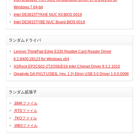
Windows 7 64-bit
Intel DE3815TYKHE NUC Kit BIOS 0019
Intel DE3815TYBE NUC Board BIOS 0019
ランダムドライバ
Lenovo ThinkPad Edge E330 Realtek Card Reader Driver
6.2.8400.28123 for Windows x64
ASRock EP2C602-2T2OS6/D16 Intel Chipset Driver 9.3.2.1010
Gigabyte GA-P41T-USB3L (rev. 1.3) Etron USB 3.0 Driver 1.0.0.0098
ランダム拡張子
.BMKファイル
.RTDファイル
.TKOファイル
.WB3ファイル