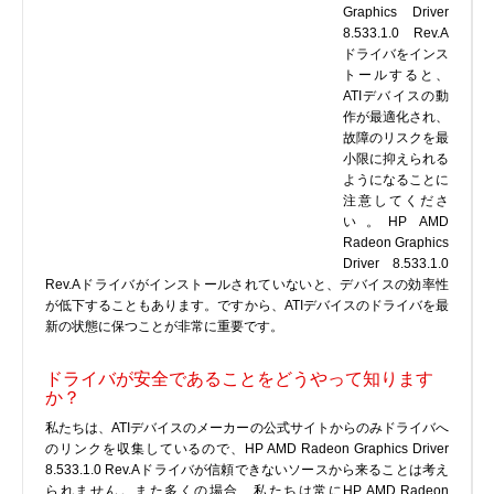
Graphics Driver
プリンタ、スキャナ
8.533.1.0 Rev.A
ドライバをインス
ルーター、スイッチ、AP
トールすると、
サウンドカード
ATIデバイスの動
作が最適化され、
タブレット
故障のリスクを最
テレビ、HDTV、プロジェクター
小限に抑えられる
ようになることに
チューナーテレビ、TVカード
注意してくださ
VoIP
い。HP AMD
Radeon Graphics
Driver 8.533.1.0
Rev.Aドライバがインストールされていないと、デバイスの効率性
が低下することもあります。ですから、ATIデバイスのドライバを最
新の状態に保つことが非常に重要です。
DLLファイル
ドライバが安全であることをどうやって知ります
ファイル変換
か？
プログラム
私たちは、ATIデバイスのメーカーの公式サイトからのみドライバへ
のリンクを収集しているので、HP AMD Radeon Graphics Driver
8.533.1.0 Rev.Aドライバが信頼できないソースから来ることは考え
られません。また多くの場合、私たちは常にHP AMD Radeon