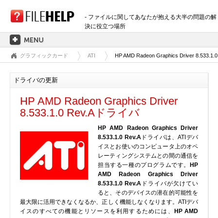
- ファイルに関してあなたが抱える大半の問題の解
決に役立つ場所
グラフィックカード
ATI
HP AMD Radeon Graphics Driver 8.533.1.0
ホーム
拡張子のカテゴリー
ドライバの更新
3D画像ファイル
HP AMD Radeon Graphics Driver
音声ファイル
8.533.1.0 Rev.Aドライバ
バックアップファイル
HP AMD Radeon Graphics Driver
CADファイル
8.533.1.0 Rev.A
ドライバは、ATIデバ
圧縮ファイル
イスとお使いのコンピュータ上のオペ
レーティングシステムとの間の通信を
データファイル
担当する一種のプログラムです。
HP
データベースファイル
AMD Radeon Graphics Driver
8.533.1.0 Rev.A
ドライバが欠けてい
開発用ファイル
ると、そのデバイスの潜在的可能性を
ディスクイメージファイル
最大限に活用できなくなるか、正しく機能しなくなります。ATIデバ
イスのすべての機能とリソースを利用するためには、
HP AMD
暗号化されたファイル