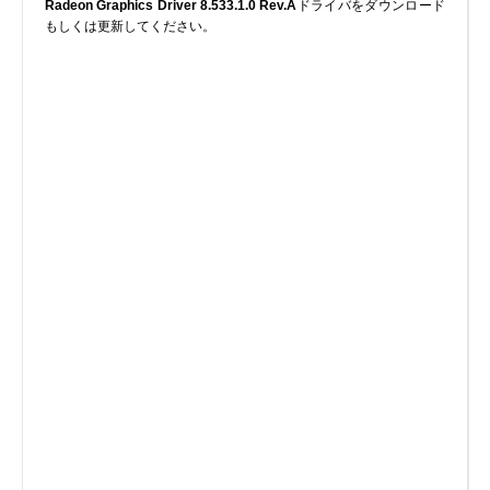
Radeon Graphics Driver 8.533.1.0 Rev.A
ドライバをダウンロード
実行ファイル
もしくは更新してください。
フォントファイル
ゲームファイル
GISファイル
ページレイアウトファイル
その他のファイル
プラグインファイル
プラグインファイル
設定ファイル
表計算ファイル
システムファイル
テキストファイル
ベクトル画像ファイル
動画ファイル
インターネットファイル
ドライバのカテゴリー