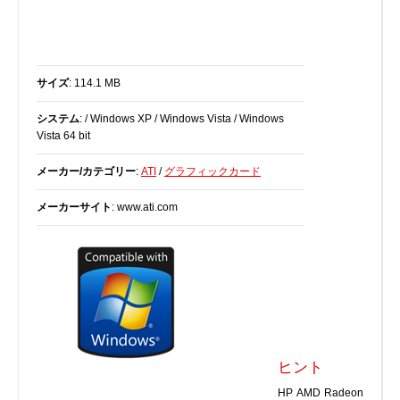
BIOS
Bluetooth
カードリーダー
サイズ
: 114.1 MB
デジタルカメラ、インターネット
システム
: / Windows XP / Windows Vista / Windows
DVD /ブルーレイ・プレーヤー
Vista 64 bit
ファームウェア
メーカー/カテゴリー
:
ATI
/
グラフィックカード
グラフィックカード
HDD, SSD, NAS, USB
メーカーサイト
: www.ati.com
ジョイスティック、ゲームパッド
キーボード＆マウス
携帯電話
モデム
モニター
マザーボード
ヒント
ネットワークアダプタ
HP AMD Radeon
他のドライバやツール