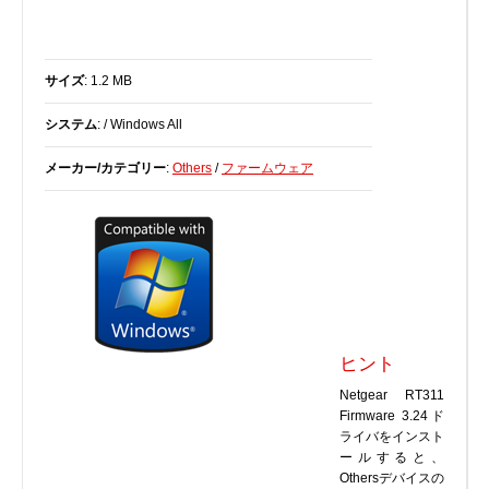
BIOS
Bluetooth
サイズ
: 1.2 MB
カードリーダー
デジタルカメラ、インターネット
システム
: / Windows All
DVD /ブルーレイ・プレーヤー
メーカー/カテゴリー
:
Others
/
ファームウェア
ファームウェア
グラフィックカード
HDD, SSD, NAS, USB
ジョイスティック、ゲームパッド
キーボード＆マウス
携帯電話
ヒント
モデム
モニター
Netgear RT311
Firmware 3.24ド
マザーボード
ライバをインスト
ネットワークアダプタ
ールすると、
Othersデバイスの
他のドライバやツール