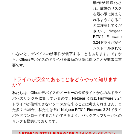
動作が最適化さ
プリンタ、スキャナ
れ、故障のリスク
を最小限に抑えら
ルーター、スイッチ、AP
れるようになるこ
サウンドカード
とに注意してくだ
さい。Netgear
タブレット
RT311 Firmware
テレビ、HDTV、プロジェクター
3.24ドライバがイ
ンストールされて
チューナーテレビ、TVカード
いないと、デバイスの効率性が低下することもあります。ですか
VoIP
ら、Othersデバイスのドライバを最新の状態に保つことが非常に重
要です。
ドライバが安全であることをどうやって知ります
か？
DLLファイル
私たちは、Othersデバイスのメーカーの公式サイトからのみドライ
バへのリンクを収集しているので、Netgear RT311 Firmware 3.24
ファイル変換
ドライバが信頼できないソースから来ることは考えられません。ま
た多くの場合、私たちは常にNetgear RT311 Firmware 3.24ドライ
プログラム
バをダウンロードすることができるよう、バックアップサーバへの
リンクも提供しております。
NETGEAR RT311 FIRMWARE 3.24ドライバのダウン