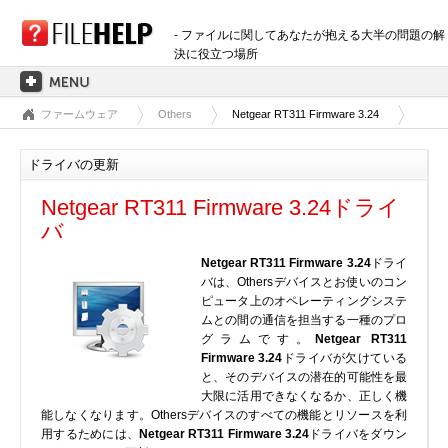
- ファイルに関してあなたが抱える大半の問題の解
決に役立つ場所
ファームウェア
Others
Netgear RT311 Firmware 3.24
ホーム
拡張子のカテゴリー
ドライバの更新
3D画像ファイル
Netgear RT311 Firmware 3.24ドライ
音声ファイル
バ
バックアップファイル
Netgear RT311 Firmware 3.24
ドライ
CADファイル
バは、Othersデバイスとお使いのコン
圧縮ファイル
ピュータ上のオペレーティングシステ
ムとの間の通信を担当する一種のプロ
データファイル
グラムです。
Netgear RT311
データベースファイル
Firmware 3.24
ドライバが欠けている
と、そのデバイスの潜在的可能性を最
開発用ファイル
大限に活用できなくなるか、正しく機
ディスクイメージファイル
能しなくなります。Othersデバイスのすべての機能とリソースを利
用するためには、
Netgear RT311 Firmware 3.24
ドライバをダウン
暗号化されたファイル